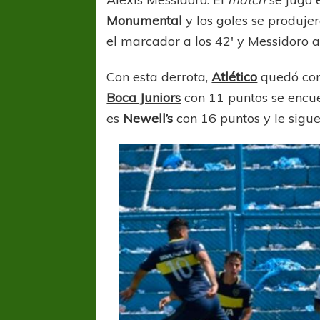
Monumental
y los goles se produje
el marcador a los 42′ y Messidoro a 
Con esta derrota,
Atlético
quedó con 
Boca Juniors
con 11 puntos se encue
es
Newell’s
con 16 puntos y le sigu
COPA SUDAMERICANA
LANÚS
UEFA CHAMP
Sur Defendido
PSG celebró e