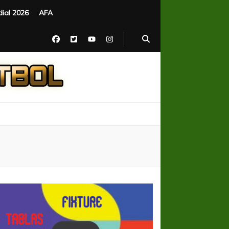
ial 2026
AFA