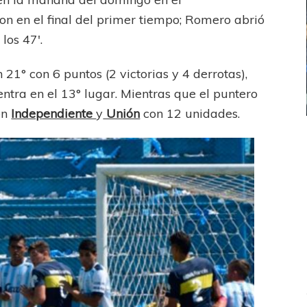
ron en el final del primer tiempo; Romero abrió
los 47′.
21° con 6 puntos (2 victorias y 4 derrotas),
ntra en el 13° lugar. Mientras que el puntero
en
Independiente
y
Unión
con 12 unidades.
IONS LEAGUE
BOCA JUNIORS
l bicampeonato
COPA LIBERTADORES
Una nueva frustración para Boca