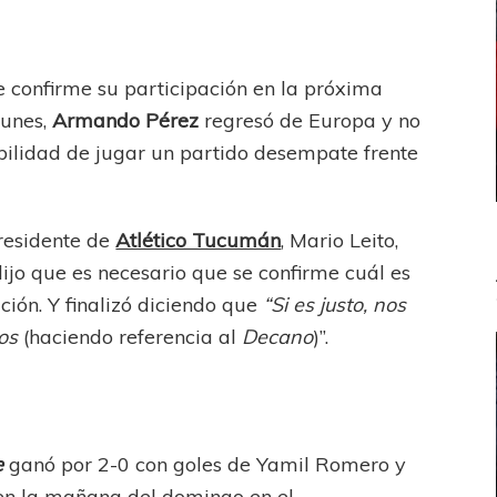
confirme su participación en la próxima
 lunes,
Armando Pérez
regresó de Europa y no
ibilidad de jugar un partido desempate frente
Presidente de
Atlético Tucumán
, Mario Leito,
dijo que es necesario que se confirme cuál es
ción. Y finalizó diciendo que
“Si es justo, nos
os
(haciendo referencia al
Decano
)”.
e
ganó por 2-0 con goles de Yamil Romero y
en la mañana del domingo en el