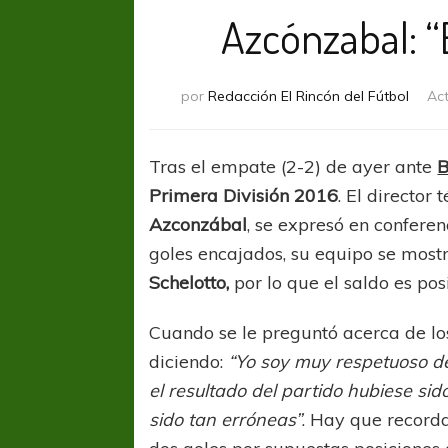
Azcónzabal: “E
por
Redacción El Rincón del Fútbol
Ac
Tras el empate (2-2) de ayer ante
B
Primera División 2016
. El director
Azconzábal
, se expresó en confere
goles encajados, su equipo se most
Schelotto,
por lo que el saldo es posi
Cuando se le preguntó acerca de los
diciendo:
“Yo soy muy respetuoso de
el resultado del partido hubiese sid
sido tan erróneas”
. Hay que recorda