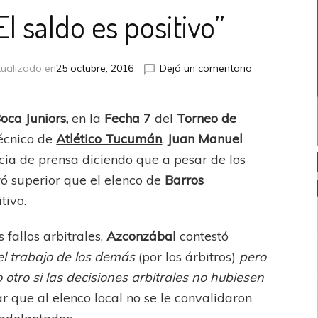
l saldo es positivo”
en
tualizado en
25 octubre, 2016
Dejá un comentario
Azcónzabal:
“El
saldo
oca Juniors
,
en la
Fecha 7
del
Torneo de
es
 técnico de
Atlético Tucumán
,
Juan Manuel
positivo”
ncia de prensa diciendo que a pesar de los
ró superior que el elenco de
Barros
tivo.
 fallos arbitrales,
Azconzábal
contestó
l trabajo de los demás
(por los árbitros)
pero
o otro si las decisiones arbitrales no hubiesen
r que al elenco local no se le convalidaron