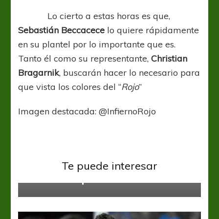
Lo cierto a estas horas es que,
Sebastián Beccacece
lo quiere rápidamente
en su plantel por lo importante que es.
Tanto él como su representante,
Christian
Bragarnik
, buscarán hacer lo necesario para
que vista los colores del “
Rojo
”
Imagen destacada: @InfiernoRojo
Banfield
Liga Profesional
Te puede interesar
Con la mira puesta en el Matador