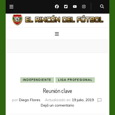
El Rincón del Fútbol
Diario digital de Fútbol
INDEPENDIENTE
LIGA PROFESIONAL
Reunión clave
por
Diego Flores
Actualizado en
19 julio, 2019
en
Dejá un comentario
Reunión