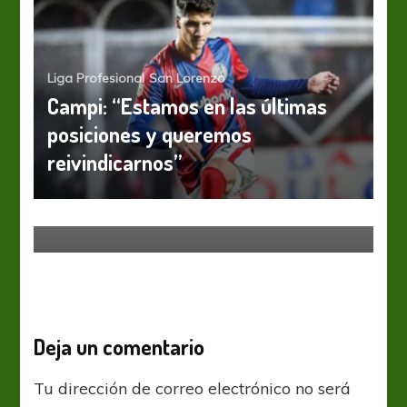
Liga Profesional
San Lorenzo
Campi: “Estamos en las últimas
posiciones y queremos
reivindicarnos”
Boca Juniors
Liga Profesional
“Por suerte pudimos renovar el
contrato con Celta”
Deja un comentario
Tu dirección de correo electrónico no será