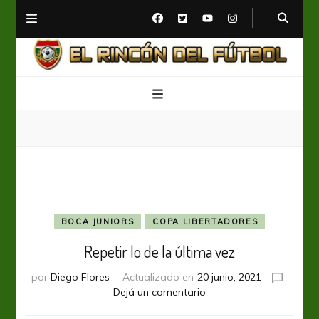
El Rincón del Fútbol
Diario digital de Fútbol
BOCA JUNIORS
COPA LIBERTADORES
Repetir lo de la última vez
por
Diego Flores
Actualizado en
20 junio, 2021
en
Dejá un comentario
Repetir