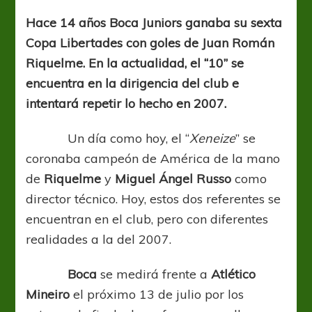
lo
de
Hace 14 años Boca Juniors ganaba su sexta
la
Copa Libertades con goles de Juan Román
última
vez
Riquelme. En la actualidad, el “10” se
encuentra en la dirigencia del club e
intentará repetir lo hecho en 2007.
Un día como hoy, el “
Xeneize
” se
coronaba campeón de América de la mano
de
Riquelme
y
Miguel Ángel Russo
como
director técnico. Hoy, estos dos referentes se
encuentran en el club, pero con diferentes
realidades a la del 2007.
Boca
se medirá frente a
Atlético
Mineiro
el próximo 13 de julio por los