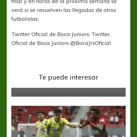
final y en horas de la próxima semana se
verá si se resuelven las llegadas de otros
futbolistas.
Twitter Oficial de Boca Juniors: Twitter
Oficial de Boca Juniors @BocaJrsOficial
Boca Juniors
Liga Profesional
Con equipo confirmado, Boca ya
Te puede interesar
está en Brasil