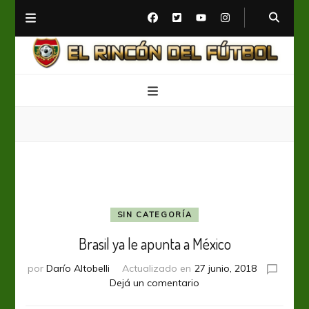
El Rincón del Fútbol
Diario digital de Fútbol
SIN CATEGORÍA
Brasil ya le apunta a México
por
Darío Altobelli
Actualizado en
27 junio, 2018
en
Dejá un comentario
Brasil