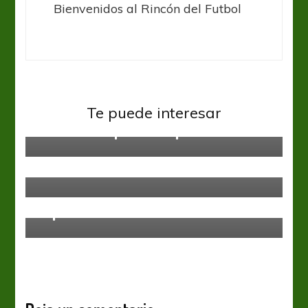
Bienvenidos al Rincón del Futbol
Sin categoría
Te puede interesar
Continúa la puesta a punto
Sin categoría
Se viene la 7ma en el Litoral
Sin categoría
Esperan en Santa Fe