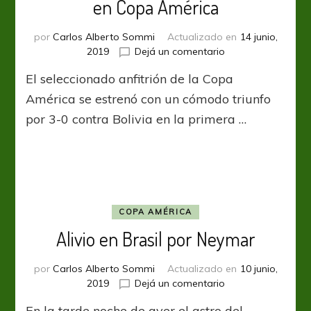
en Copa América
por
Carlos Alberto Sommi
Actualizado en
14 junio,
en
2019
Dejá un comentario
Brasil
El seleccionado anfitrión de la Copa
sacó
la
América se estrenó con un cómodo triunfo
chapa
por 3-0 contra Bolivia en la primera …
de
candidato
en
Copa
América
COPA AMÉRICA
Alivio en Brasil por Neymar
por
Carlos Alberto Sommi
Actualizado en
10 junio,
en
2019
Dejá un comentario
Alivio
En la tarde noche de ayer el astro del