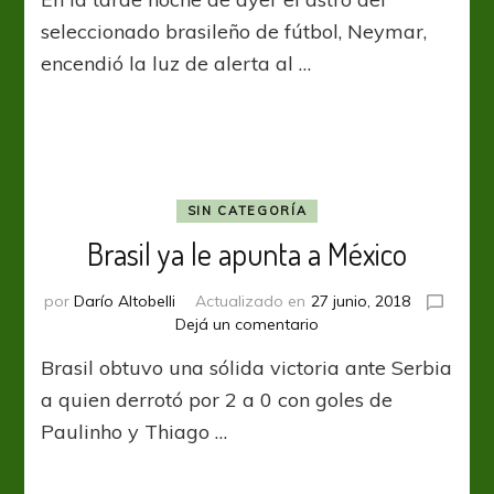
en
Brasil
seleccionado brasileño de fútbol, Neymar,
por
encendió la luz de alerta al …
Neymar
SIN CATEGORÍA
Brasil ya le apunta a México
por
Darío Altobelli
Actualizado en
27 junio, 2018
en
Dejá un comentario
Brasil
Brasil obtuvo una sólida victoria ante Serbia
ya
le
a quien derrotó por 2 a 0 con goles de
apunta
Paulinho y Thiago …
a
México