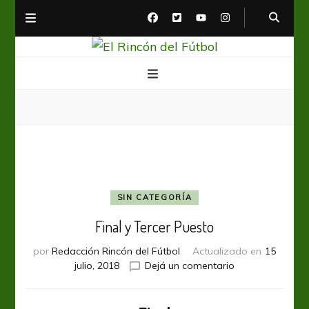
El Rincón del Fútbol
Diario digital de Fútbol
SIN CATEGORÍA
Final y Tercer Puesto
por
Redacción Rincón del Fútbol
Actualizado en
15
en
julio, 2018
Dejá un comentario
Final
y
Tercer