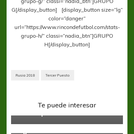
grupo-g/” classi=”nadia_btn”]GRUPO
G[/display_button] [display_button size=”lg”
color=”danger”
url=”https://www.rincondefutbol.com/stats-
grupo-h/” classi=”nadia_btn”]GRUPO
H[/display_button]
Rusia 2018
Tercer Puesto
Sin categoría
Bélgica y Panamá ponen primera
Te puede interesar
en el Grupo G
Sin categoría
Seguir haciendo historia
Sin categoría