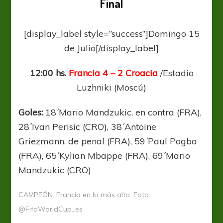
Final
Puesto
[display_label style=”success”]Domingo 15
de Julio[/display_label]
12:00 hs.
Francia 4 – 2 Croacia
/Estadio
Luzhniki (Moscú)
Goles:
18´Mario Mandzukic, en contra (FRA),
28´Ivan Perisic (CRO), 38´Antoine
Griezmann, de penal (FRA), 59´Paul Pogba
(FRA), 65´Kylian Mbappe (FRA), 69´Mario
Mandzukic (CRO)
CAMPEÓN. Francia en lo más alto. Foto:
@FifaWorldCup_es