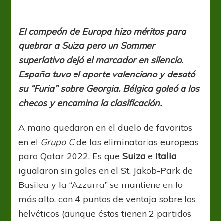
Qatar
2022:
Italia
El campeón de Europa hizo méritos para
no
quebrar a Suiza pero un Sommer
pudo
romper
superlativo dejó el marcador en silencio.
con
España tuvo el aporte valenciano y desató
la
su “Furia” sobre Georgia. Bélgica goleó a los
neutralidad
ni
checos y encamina la clasificación.
de
penal
A mano quedaron en el duelo de favoritos
en el
Grupo C
de las eliminatorias europeas
para Qatar 2022. Es que
Suiza
e
Italia
igualaron sin goles en el St. Jakob-Park de
Basilea y la “Azzurra” se mantiene en lo
más alto, con 4 puntos de ventaja sobre los
helvéticos (aunque éstos tienen 2 partidos