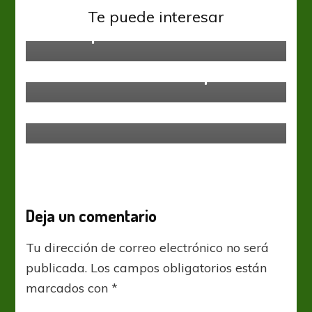
Bolivia sorprendió y se quedó con
Te puede interesar
los tres puntos
Eliminatorias
Serbia e Irlanda arriba en el Grupo
D, donde Gales derrocha puntos
Asia
Eliminatorias
Qatar 2022: El perfecto andar de
Siria
Deja un comentario
Tu dirección de correo electrónico no será
publicada.
Los campos obligatorios están
marcados con
*