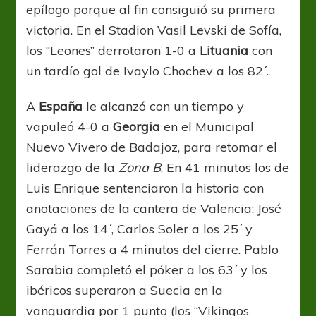
epílogo porque al fin consiguió su primera
victoria. En el Stadion Vasil Levski de Sofía,
los “Leones” derrotaron 1-0 a
Lituania
con
un tardío gol de Ivaylo Chochev a los 82´.
A
España
le alcanzó con un tiempo y
vapuleó 4-0 a
Georgia
en el Municipal
Nuevo Vivero de Badajoz, para retomar el
liderazgo de la
Zona B
. En 41 minutos los de
Luis Enrique sentenciaron la historia con
anotaciones de la cantera de Valencia: José
Gayá a los 14´, Carlos Soler a los 25´ y
Ferrán Torres a 4 minutos del cierre. Pablo
Sarabia completó el póker a los 63´ y los
ibéricos superaron a Suecia en la
vanguardia por 1 punto (los “Vikingos