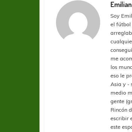
Emilian
Soy Emil
el fútbol
arreglab
cualquie
conseguí
me acom
los mund
eso le pr
Asia y -
medio ma
gente (g
Rincón d
escribir 
este esp