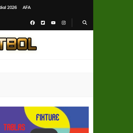
ial 2026
AFA