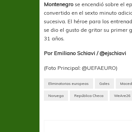
Montenegro
se encendió sobre el ep
convertido en el sexto minuto adici
sucesiva. El héroe para los entrena
se dio el gusto de gritar su primer g
31 años.
Por Emiliano Schiavi / @ejschiavi
(Foto Principal: @UEFAEURO)
Eliminatorias europeas
Gales
Macedo
Noruega
República Checa
WeAre26
FÚTBOL FEMENINO
FÚTBOL 
REGIONAL AMATEUR
REGIONAL
Ajustada caída de Verónica en Alejandro
Verónica jugará ante 
Korn
Fed