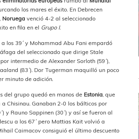
s
eliminatorias europeas
rumbo al
Mundial
rcando los mares el éxito. En Debrecen
,
Noruega
venció 4-2 al seleccionado
to en fila en el
Grupo I
.
nta a los 39´ y Mohammad Abu Fani empardó
 Ráfaga del seleccionado que dirige Stale
por intermedio de Alexander Sorloth (59´),
t Haaland (83´). Dor Tugerman maquilló un poco
er minuto de adición.
cas del grupo quedó en manos de
Estonia
, que
a a Chisinau. Ganaban 2-0 los bálticos por
) y Rauno Sappinen (30´) y así se fueron al
escu a los 67´ pero Mattias Kait volvió a
ihail Caimacov consiguió el último descuento