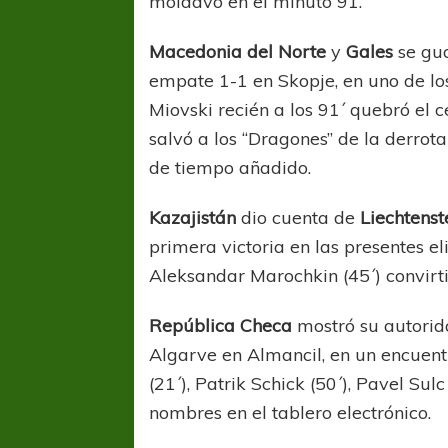
moldavo en el minuto 91.
Macedonia del Norte
y
Gales
se gua
empate 1-1 en Skopje, en uno de los
Miovski recién a los 91´ quebró el 
salvó a los “Dragones” de la derrot
de tiempo añadido.
COPA SUDAMER
Kazajistán
dio cuenta de
Liechtenst
Sur De
primera victoria en las presentes 
Aleksandar Marochkin (45´) convirti
COPA SUDAMERICANA
TIGRE
A pesar de la derrota Tigre avanzó a
República Checa
mostró su autori
Octavos de Final
Algarve en Almancil, en un encuent
(21´), Patrik Schick (50´), Pavel Sul
nombres en el tablero electrónico.