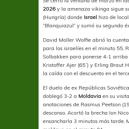
Se cerró la ventana de marzo en la
2026
y la amenaza vikinga sigue su
(Hungría) donde
Israel
hizo de local
“Blanquiazul” y sumó su segundo éxi
David Moller Wolfie abrió la cue
para los israelíes en el minuto 55.
Solbakken para ponerse 4-1 arriba 
Kristoffer Ajer (65´) y Erling Brau
la caída con el descuento en el terc
El duelo de ex Repúblicas Soviéti
doblegó 3-2 a
Moldavia
en su visit
anotaciones de Rasmus Peetson (19´
descanso. Acortó la brecha Ion Nicol
ensancharla 3 minutos más tarde. M