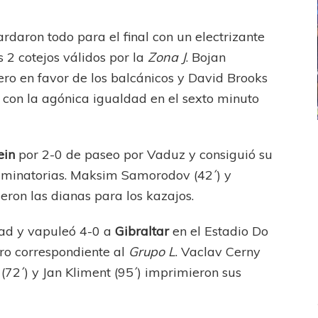
rdaron todo para el final con un electrizante
 2 cotejos válidos por la
Zona J
. Bojan
cero en favor de los balcánicos y David Brooks
a con la agónica igualdad en el sexto minuto
ICANA
LANÚS
UEFA CHAMPIONS LEAGUE
ein
por 2-0 de paseo por Vaduz y consiguió su
fendido
PSG celebró el bicampeonato
eliminatorias. Maksim Samorodov (42´) y
eron las dianas para los kazajos.
dad y vapuleó 4-0 a
Gibraltar
en el Estadio Do
ro correspondiente al
Grupo L
. Vaclav Cerny
c (72´) y Jan Kliment (95´) imprimieron sus