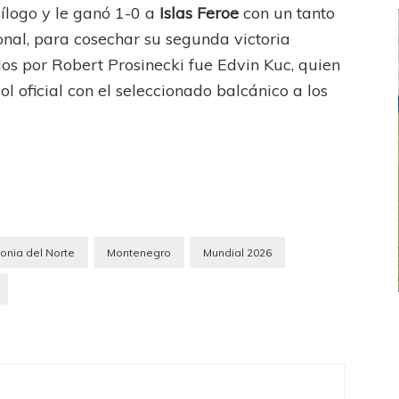
ílogo y le ganó 1-0 a
Islas Feroe
con un tanto
onal, para cosechar su segunda victoria
dos por Robert Prosinecki fue Edvin Kuc, quien
ol oficial con el seleccionado balcánico a los
nia del Norte
Montenegro
Mundial 2026
FEMENINO
FÚTBOL FEMENINO
 AMATEUR
LIGA DE LA COSTA
Estrella del Sur en el
Las campeonas festejaron ante su gente
eral