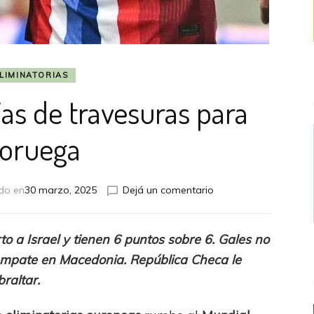
LIMINATORIAS
ías de travesuras para
oruega
en
do en
30 marzo, 2025
Dejá un comentario
Continúan
los
días
to a Israel y tienen 6 puntos sobre 6. Gales no
de
empate en Macedonia. República Checa le
travesuras
para
raltar.
Noruega