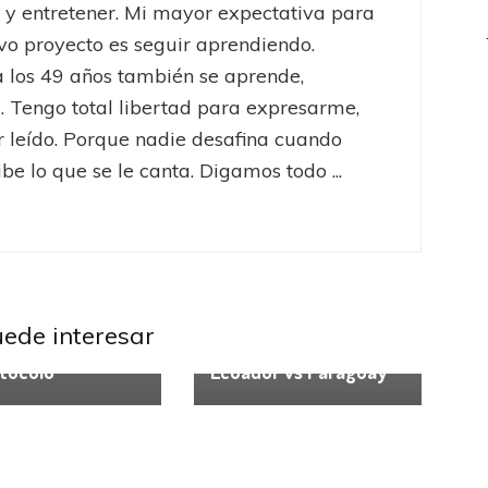
 y entretener. Mi mayor expectativa para
vo proyecto es seguir aprendiendo.
 los 49 años también se aprende,
 Tengo total libertad para expresarme,
er leído. Porque nadie desafina cuando
be lo que se le canta. Digamos todo ...
atorias
Selección
al
 Infantino:
Eliminatorias
ebol va a
ar en octubre, y
Eliminatorias
uede interesar
os preparando
Sudamericanas:
otocolo”
Ecuador vs Paraguay