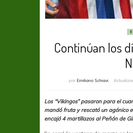
E
Continúan los d
N
por
Emiliano Schiavi
Actualiza
Los “Vikingos” pasaron para el cuar
mandó fruta y rescató un agónico 
encajó 4 martillazos al Peñón de Gib