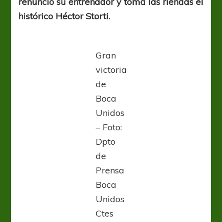
renunció su entrenador y toma las riendas el
histórico Héctor Storti.
Gran
victoria
de
Boca
Unidos
– Foto:
Dpto
de
Prensa
Boca
Unidos
Ctes