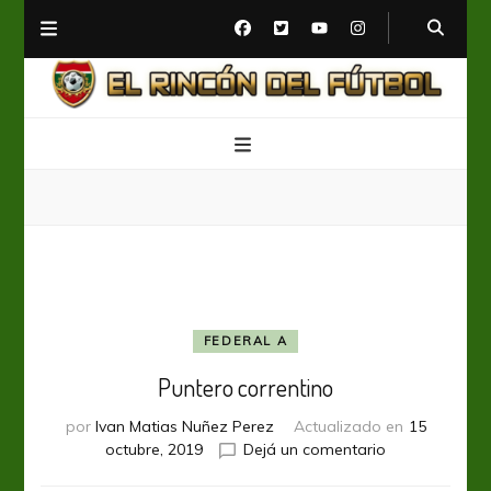
El Rincón del Fútbol
Diario digital de Fútbol
FEDERAL A
Puntero correntino
por
Ivan Matias Nuñez Perez
Actualizado en
15
en
octubre, 2019
Dejá un comentario
Puntero