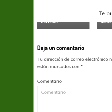
Primera Nacional
Primer
Te p
Dario Franco, nuevo DT
Brown
del Lobo
miden
Deja un comentario
Tu dirección de correo electrónico 
están marcados con
*
Comentario