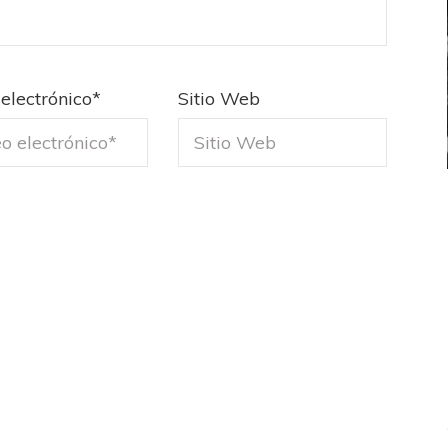
electrónico
*
Sitio Web
ICANA
LANÚS
UEFA CHAMPIONS LEAGUE
fendido
PSG celebró el bicampeonato