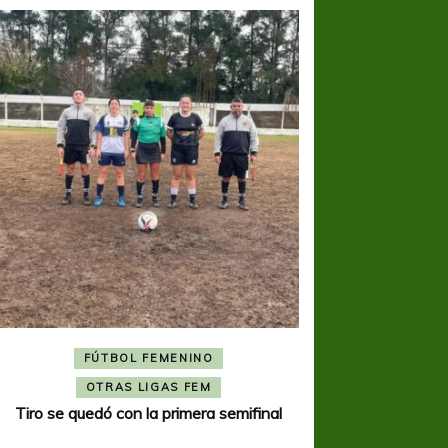
FÚTBOL FEMENINO
FÚTBOL 
OTRAS LIGAS FEM
OTRAS L
Tiro se quedó con la primera semifinal
Tiro Federal sacó el 
del Torne