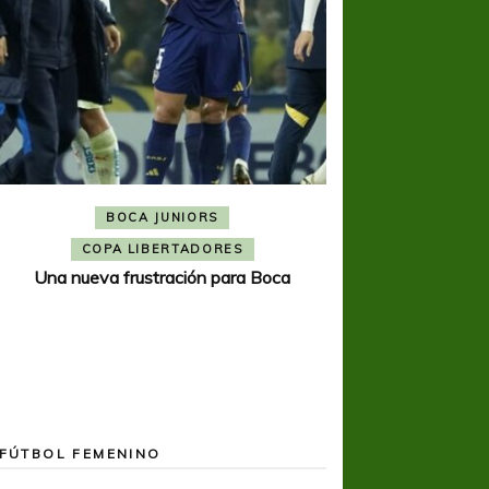
BOCA JUNIORS
COPA SUDAMER
Noche inolvida
COPA LIBERTADORES
Una nueva frustración para Boca
FÚTBOL FEMENINO