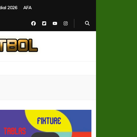
ial 2026
AFA