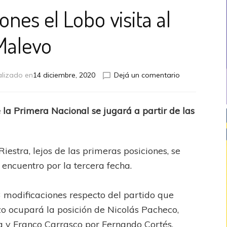
nes el Lobo visita al
Malevo
en
alizado en
14 diciembre, 2020
Dejá un comentario
Con
modificacione
el
e la Primera Nacional se jugará a partir de las
Lobo
visita
al
Malevo
stra, lejos de las primeras posiciones, se
 encuentro por la tercera fecha.
 modificaciones respecto del partido que
zo ocupará la posición de Nicolás Pacheco,
a y Franco Carrasco por Fernando Cortés.