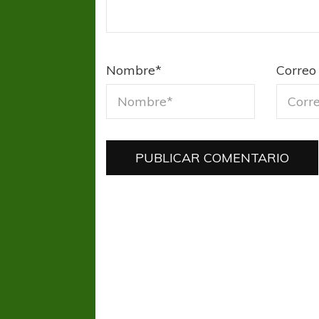
Nombre
*
Correo 
COPA SUDAMER
Sur De
COPA SUDAMERICANA
TIGRE
A pesar de la derrota Tigre avanzó a
Octavos de Final