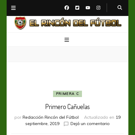
El Rincón del Fútbol
Diario digital de Fútbol
PRIMERA C
Primero Cañuelas
por
Redacción Rincón del Fútbol
Actualizado en
19
en
septiembre, 2019
Dejá un comentario
Primero