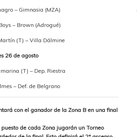
agro – Gimnasia (MZA)
Boys – Brown (Adrogué)
artín (T) – Villa Dálmine
s 26 de agosto
marina (T) – Dep. Riestra
lmes – Def. de Belgrano
ntará con el ganador de la Zona B en una final
4° puesto de cada Zona jugarán un Torneo
edor de la final. Esto definirá el 2° ascenso.