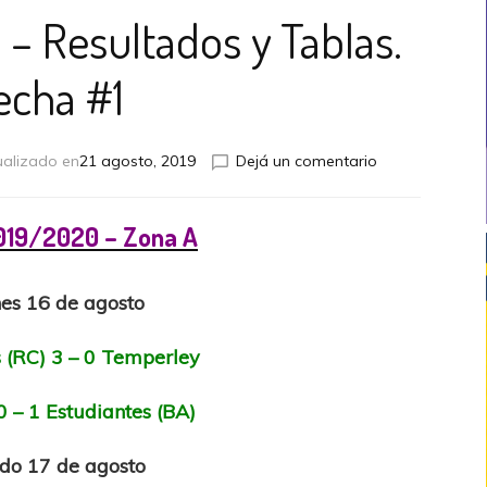
 – Resultados y Tablas.
echa #1
en
ualizado en
21 agosto, 2019
Dejá un comentario
Primera
Nacional
–
019/2020 – Zona A
Resultados
y
Tablas.
es 16 de agosto
Fecha
#1
s (RC) 3 – 0 Temperley
0 – 1 Estudiantes (BA)
do 17 de agosto