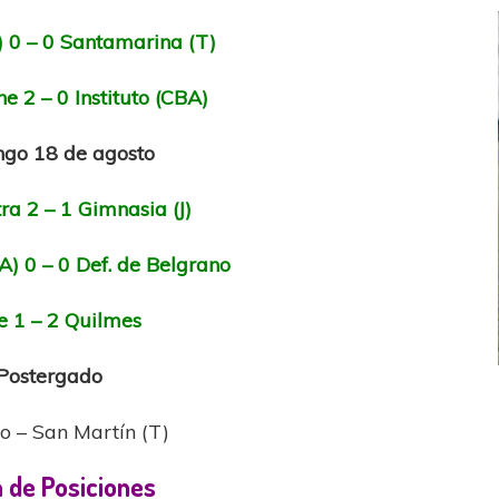
) 0 – 0 Santamarina (T)
e 2 – 0 Instituto (CBA)
go 18 de agosto
ra 2 – 1 Gimnasia (J)
) 0 – 0 Def. de Belgrano
e 1 – 2 Quilmes
Postergado
FEMENINO
FÚTBOL FEMENINO
 – San Martín (T)
 AMATEUR
LIGA DE LA COSTA
Estrella del Sur en el
Las campeonas festejaron ante su gente
 de Posiciones
eral