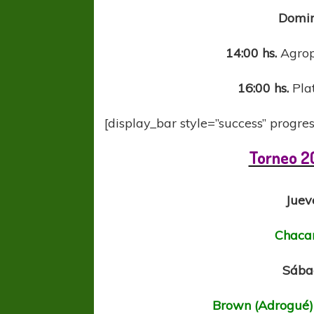
Domin
14:00 hs.
Agrop
16:00 hs.
Plat
[display_bar style=”success” progr
COPA SUDAMER
Torneo 2
Sur De
Juev
COPA SUDAMERICANA
TIGRE
A pesar de la derrota Tigre avanzó a
Octavos de Final
Chacar
Sába
Brown (Adrogué) 