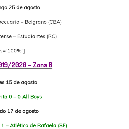
go 25 de agosto
ecuario – Belgrano (CBA)
ense – Estudiantes (RC)
ess=”100%”]
ICANA
LANÚS
UEFA CHAMPIONS LEAGUE
019/2020 – Zona B
fendido
PSG celebró el bicampeonato
es 15 de agosto
ita 0 – 0 All Boys
do 17 de agosto
1 – Atlético de Rafaela (SF)