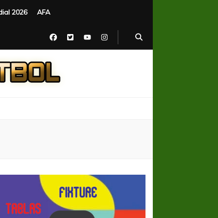
ial 2026
AFA