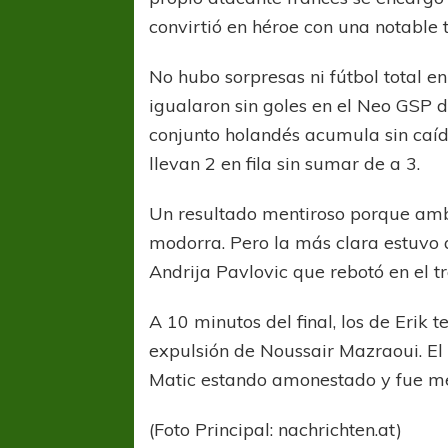
convirtió en héroe con una notable 
No hubo sorpresas ni fútbol total 
igualaron sin goles en el Neo GSP de
conjunto holandés acumula sin caída
llevan 2 en fila sin sumar de a 3.
COPA SUDAMER
Un resultado mentiroso porque amb
Sur De
modorra. Pero la más clara estuvo a
Andrija Pavlovic que rebotó en el t
COPA SUDAMERICANA
TIGRE
A pesar de la derrota Tigre avanzó a
A 10 minutos del final, los de Erik
Octavos de Final
expulsión de Noussair Mazraoui. El
Matic estando amonestado y fue me
(Foto Principal: nachrichten.at)