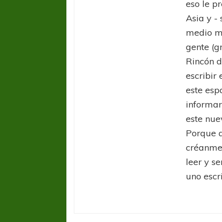
eso le pr
Asia y -
medio ma
gente (g
Rincón d
escribir 
este esp
informar
este nue
Porque a
créanme.
leer y s
uno escri