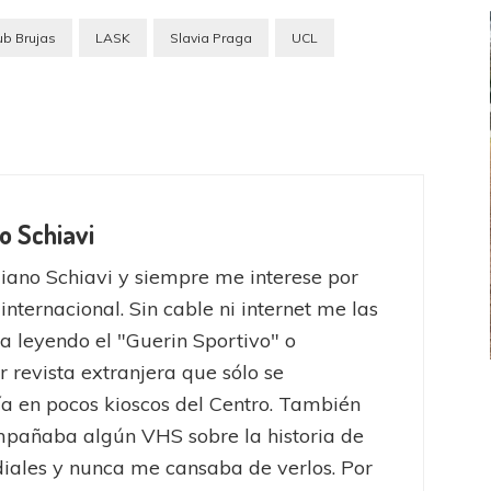
ub Brujas
LASK
Slavia Praga
UCL
o Schiavi
iano Schiavi y siempre me interese por
 internacional. Sin cable ni internet me las
a leyendo el "Guerin Sportivo" o
r revista extranjera que sólo se
FEMENINO
FÚTBOL FEMENINO
a en pocos kioscos del Centro. También
LA COSTA
OTRAS LIGAS FEM
pañaba algún VHS sobre la historia de
jaron ante su gente
Tiro se quedó con la primera semifinal
iales y nunca me cansaba de verlos. Por