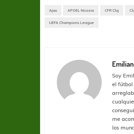
Ajax
APOEL Nicosia
CFR Cluj
Cl
UEFA Champions League
Emilian
Soy Emil
el fútbol
arreglab
cualquie
FÚTBOL FEMENINO
FÚTBOL 
conseguí
REGIONAL AMATEUR
LIGA DE 
me acom
Verónica jugará ante Estrella del Sur en el
Las campeonas feste
los mund
Federal