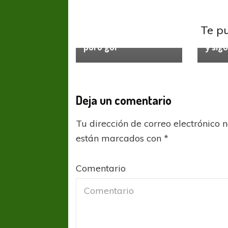
UEFA Champions League
UEFA 
Grupo A: Arsenal y PSG
Grupo
Te p
se abrieron paso a
empat
puro gol
y sig
Deja un comentario
Tu dirección de correo electrónico 
están marcados con
*
Comentario