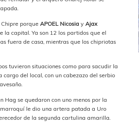
tapada.
en Chipre porque
APOEL Nicosia
y
Ajax
 la capital. Ya son 12 los partidos que el
s fuera de casa, mientras que los chipriotas
ICANA
LANÚS
UEFA CHAMPIONS LEAGUE
os tuvieron situaciones como para sacudir la
fendido
PSG celebró el bicampeonato
 cargo del local, con un cabezazo del serbio
ravesaño.
 ten Hag se quedaron con uno menos por la
 marroquí le dio una artera patada a Uro
recedor de la segunda cartulina amarilla.