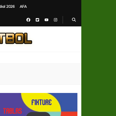
ial 2026
AFA