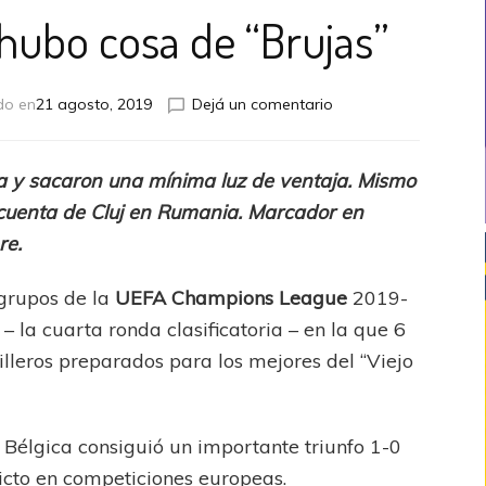
 hubo cosa de “Brujas”
en
do en
21 agosto, 2019
Dejá un comentario
UCL:
En
Austria
a y sacaron una mínima luz de ventaja. Mismo
hubo
 cuenta de Cluj en Rumania. Marcador en
cosa
de
re.
“Brujas”
 grupos de la
UEFA Champions League
2019-
f – la cuarta ronda clasificatoria – en la que 6
lleros preparados para los mejores del “Viejo
Bélgica consiguió un importante triunfo 1-0
icto en competiciones europeas.