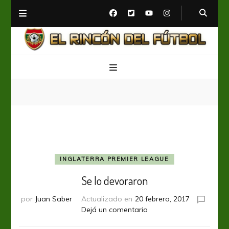
El Rincón del Fútbol
Diario digital de Fútbol
INGLATERRA PREMIER LEAGUE
Se lo devoraron
por
Juan Saber
Actualizado en
20 febrero, 2017
en
Dejá un comentario
Se