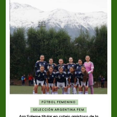
FÚTBOL FEMENINO
A
SELECCIÓN ARGENTINA FEM
Ara Saleme titular en cotejo amistoso de la