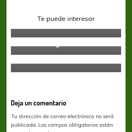
Inglaterra Premier League
EPL: El subcampeón también
Te puede interesar
arrancó arrollando
Inglaterra Premier League
Inglaterra Premier League
Copa de la Liga: Tottenham,
Mahrez de alegría ciudadana
sorprendido por un equipo de
cuarta división
Deja un comentario
Tu dirección de correo electrónico no será
publicada.
Los campos obligatorios están