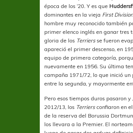
época de los ’20. Y es que
Huddersf
dominantes en la vieja
First Divisio
hombre muy reconocido también por 
primer elenco inglés en ganar tres 
gloria de los
Terriers
se fueron eva
apareció el primer descenso, en 19
equipo de primera categoría, porque
nuevamente en 1956. Su última te
campaña 1971/72, lo que inició un
entre la segunda, y mayormente entr
Pero esos tiempos duros pasaron y 
2012/13, los
Terriers
confiaron en 
de la reserva del Borussia Dortmun
los llevara a la Premier. El norteam
luego de pasar dos arduas definicio