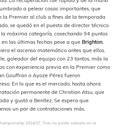
a. La recuperación fue rápida y de la mano
tumbrado a pelear cosas importantes, que
 la Premier al club a fines de la temporada
do, se quedó en el puesto de director técnico.
 a la máxima categoría, cosechando 94 puntos
lo en las últimas fechas pese a que
Brighton
,
iera el ascenso matemático antes que ellos.
le, goleador del equipo con 23 tantos, más la
as con experiencia previa en la Premier como
n Gouffran o Ayoze Pérez fueron
eso. En lo que es el mercado, hasta ahora
ratación permanente de Christian Atsu, que
da y gustó a Benítez. Se espera que
menos un par de contrataciones más.
Championship 2016/17. Tras no poder salvarlo en la
FEMENINO
FÚTBOL FEMENINO