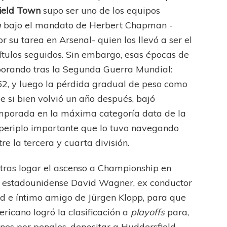
ield Town
supo ser uno de los equipos
n
bajo el mandato de Herbert Chapman -
su tarea en Arsenal- quien los llevó a ser el
títulos seguidos. Sin embargo, esas épocas de
porando tras la Segunda Guerra Mundial:
52, y luego la pérdida gradual de peso como
 si bien volvió un año después, bajó
mporada en la máxima categoría data de la
 periplo importante que lo tuvo navegando
e la tercera y cuarta división.
,tras logar el ascenso a Championship en
el estadounidense David Wagner, ex conductor
d e íntimo amigo de Jürgen Klopp, para que
ericano logró la clasificación a
playoffs
para,
nes por penales, depositar a Huddersfield