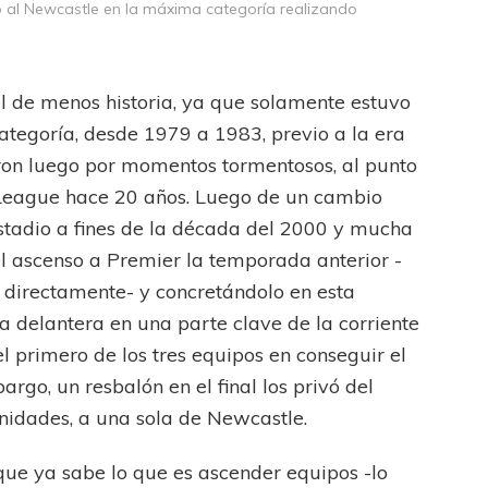
 al Newcastle en la máxima categoría realizando
LA COSTA
OTRAS LIGAS FEM
jaron ante su gente
Tiro se quedó con la primera semifinal
el de menos historia, ya que solamente estuvo
tegoría, desde 1979 a 1983, previo a la era
on luego por momentos tormentosos, al punto
 League hace 20 años. Luego de un cambio
estadio a fines de la década del 2000 y mucha
l ascenso a Premier la temporada anterior -
 directamente- y concretándolo en esta
 delantera en una parte clave de la corriente
el primero de los tres equipos en conseguir el
go, un resbalón en el final los privó del
nidades, a una sola de Newcastle.
que ya sabe lo que es ascender equipos -lo