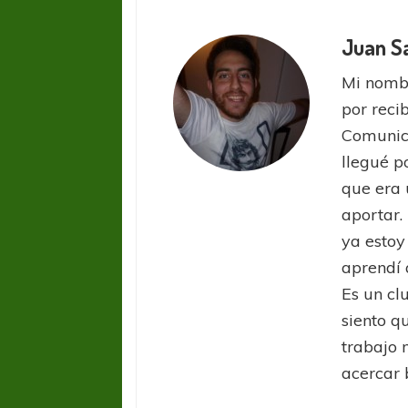
Juan S
Mi nombr
por reci
Comunic
llegué p
que era 
aportar.
ya estoy
aprendí 
Es un cl
siento q
trabajo 
acercar 