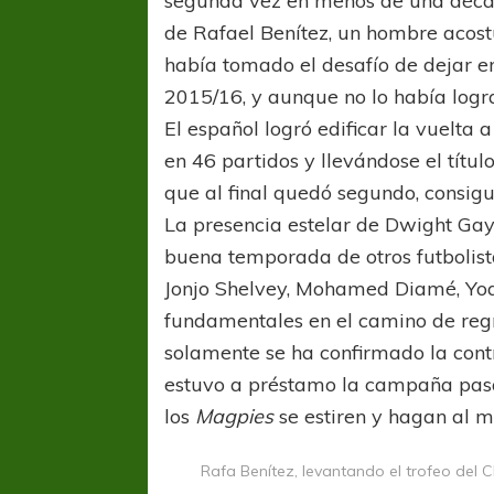
segunda vez en menos de una décad
de Rafael Benítez, un hombre acos
había tomado el desafío de dejar en
2015/16, y aunque no lo había logra
El español logró edificar la vuelta
en 46 partidos y llevándose el títu
que al final quedó segundo, consigu
La presencia estelar de Dwight Gay
buena temporada de otros futbolist
Jonjo Shelvey, Mohamed Diamé, Yoa
fundamentales en el camino de regr
solamente se ha confirmado la cont
estuvo a préstamo la campaña pasa
los
Magpies
se estiren y hagan al 
Rafa Benítez, levantando el trofeo del 
FÚTBOL FEMENINO
FÚTBOL 