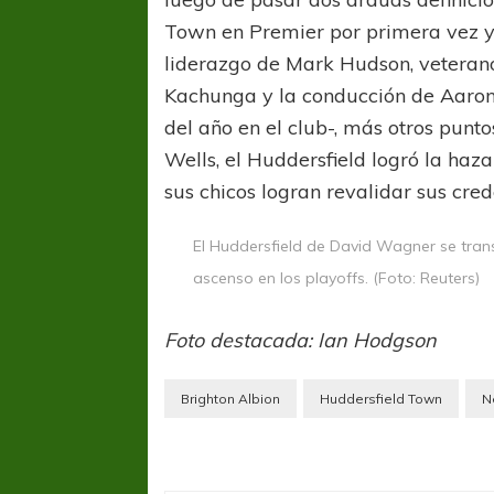
Town en Premier por primera vez y 
liderazgo de Mark Hudson, veterano
Kachunga y la conducción de Aaron 
del año en el club-, más otros punt
Wells, el Huddersfield logró la ha
sus chicos logran revalidar sus cre
El Huddersfield de David Wagner se trans
ascenso en los playoffs. (Foto: Reuters)
Foto destacada: Ian Hodgson
Brighton Albion
Huddersfield Town
N