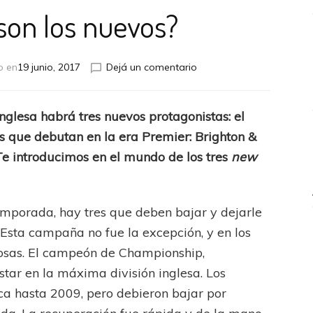
son los nuevos?
en
o en
19 junio, 2017
Dejá un comentario
¿Quiénes
son
los
nglesa habrá tres nuevos protagonistas: el
nuevos?
os que debutan en la era Premier: Brighton &
e introducimos en el mundo de los tres
new
emporada, hay tres que deben bajar y dejarle
 Esta campaña no fue la excepción, y en los
ICANA
LANÚS
UEFA CHAMPIONS LEAGUE
dosas. El campeón de Championship,
fendido
PSG celebró el bicampeonato
star en la máxima división inglesa. Los
a hasta 2009, pero debieron bajar por