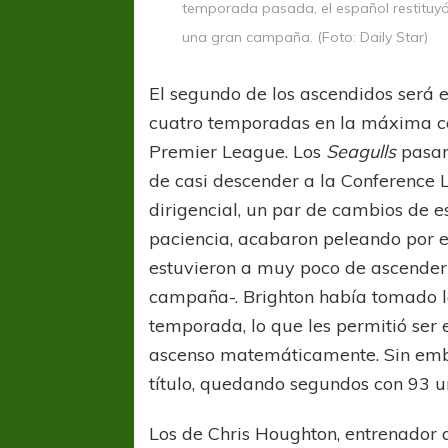
temporada pasada, el español restituyó
REGIONAL AMATEUR
LIGA DE 
una gran campaña. (Foto: Daily Star)
Verónica jugará ante Estrella del Sur en el
Las campeonas feste
Federal
El segundo de los ascendidos será 
cuatro temporadas en la máxima ca
Premier League. Los
Seagulls
pasar
de casi descender a la Conference
dirigencial, un par de cambios de 
paciencia, acabaron peleando por e
estuvieron a muy poco de ascender
campaña-. Brighton había tomado la
temporada, lo que les permitió ser 
ascenso matemáticamente. Sin embar
título, quedando segundos con 93 u
Los de Chris Houghton, entrenador 