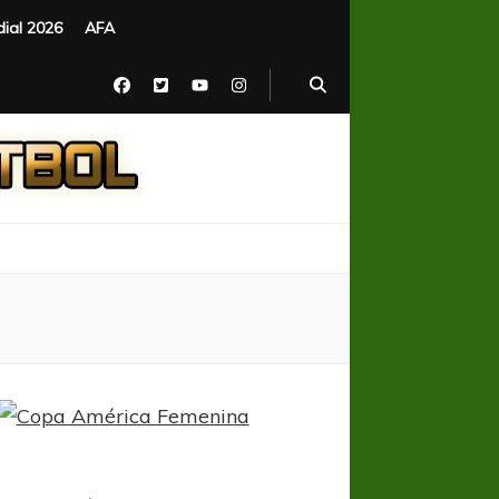
ial 2026
AFA