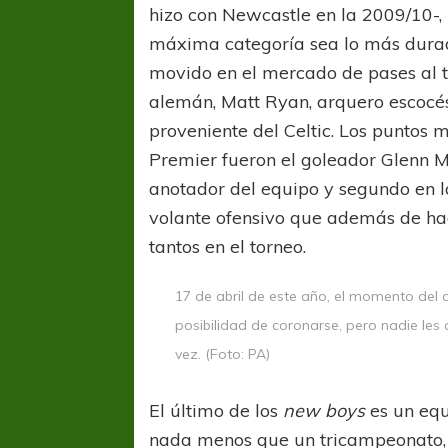
hizo con Newcastle en la 2009/10-, 
máxima categoría sea lo más durad
movido en el mercado de pases al tr
alemán, Matt Ryan, arquero escocés
proveniente del Celtic. Los puntos 
Premier fueron el goleador Glenn 
anotador del equipo y segundo en l
volante ofensivo que además de hac
tantos en el torneo.
17 de abril de este año, el momento del 
posibilidad de coronarse, pero nadie les
vez. (Foto: PA)
El último de los
new boys
es un equ
nada menos que un tricampeonato, y