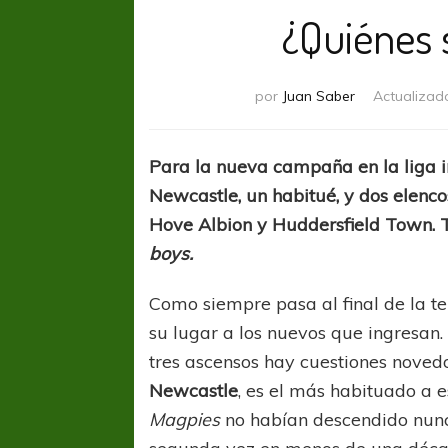
¿Quiénes 
por
Juan Saber
Actualizad
Para la nueva campaña en la liga i
Newcastle, un habitué, y dos elenc
Hove Albion y Huddersfield Town. T
boys.
Como siempre pasa al final de la t
su lugar a los nuevos que ingresan.
COPA SUDAMERICANA
TIGRE
COPA SUDAMER
tres ascensos hay cuestiones nove
A pesar de la derrota Tigre avanzó a
Sur De
Newcastle
, es el más habituado a e
Octavos de Final
Magpies
no habían descendido nunc