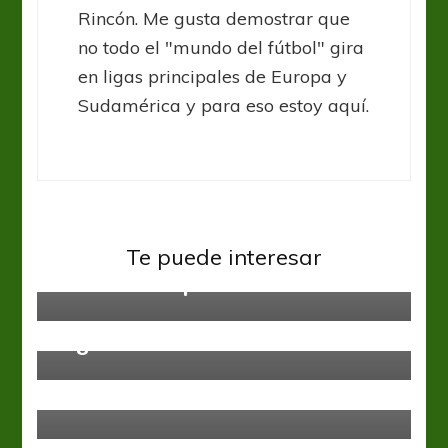
Rincón. Me gusta demostrar que
no todo el "mundo del fútbol" gira
en ligas principales de Europa y
Sudamérica y para eso estoy aquí.
Sin categoría
Te puede interesar
Con distintas presiones
Sin categoría
Con el Cristo en la boca, Portugal
llegó a Rusia
Sin categoría
Las camisetas asiáticas