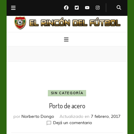
El Rincón del Fútbol
Diario digital de Fútbol
SIN CATEGORÍA
Porto de acero
por
Norberto Dongo
Actualizado en
7 febrero, 2017
en
Dejá un comentario
Porto