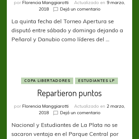
por
Florencia Manggiarotti
Actualizado en
9 marzo,
en
2018
Dejá un comentario
El
La quinta fecha del Torneo Apertura se
Gaucho
terminó
disputó entre sábado y domingo dejando a
con
Peñarol y Danubio como líderes del …
el
invicto
tricolor
COPA LIBERTADORES
ESTUDIANTES LP
Repartieron puntos
por
Florencia Manggiarotti
Actualizado en
2 marzo,
en
2018
Dejá un comentario
Repartieron
Nacional y Estudiantes de La Plata no se
puntos
sacaron ventaja en el Parque Central por