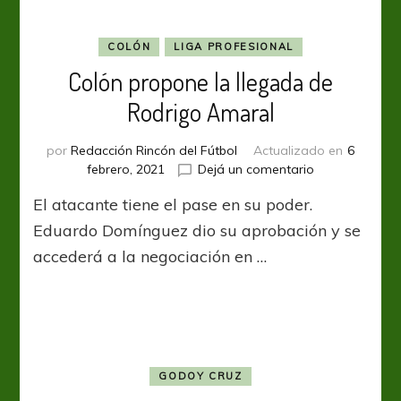
COLÓN
LIGA PROFESIONAL
Colón propone la llegada de
Rodrigo Amaral
por
Redacción Rincón del Fútbol
Actualizado en
6
en
febrero, 2021
Dejá un comentario
Colón
El atacante tiene el pase en su poder.
propone
la
Eduardo Domínguez dio su aprobación y se
llegada
accederá a la negociación en …
de
Rodrigo
Amaral
GODOY CRUZ