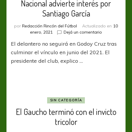
Nacional advierte interés por
Santiago García
por
Redacción Rincón del Fútbol
Actualizado en
10
en
enero, 2021
Dejá un comentario
Nacional
El delantero no seguirá en Godoy Cruz tras
advierte
interés
culminar el vínculo en junio del 2021. El
por
presidente del club, explico …
Santiago
García
SIN CATEGORÍA
El Gaucho terminó con el invicto
tricolor