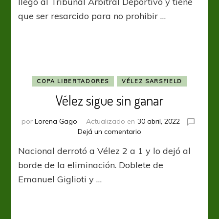
llegó al Tribunal Arbitral Deportivo y tiene
reclamo
que ser resarcido para no prohibir …
por
Diego
“Torito”
Rodríguez
COPA LIBERTADORES
VÉLEZ SARSFIELD
Vélez sigue sin ganar
por
Lorena Gago
Actualizado en
30 abril, 2022
en
Dejá un comentario
Vélez
Nacional derrotó a Vélez 2 a 1 y lo dejó al
sigue
sin
borde de la eliminación. Doblete de
ganar
Emanuel Giglioti y …