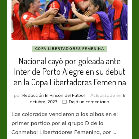
COPA LIBERTADORES FEMENINA
Nacional cayó por goleada ante
Inter de Porto Alegre en su debut
en la Copa Libertadores Femenina
por
Redacción El Rincón del Fútbol
Actualizado en
8
en
octubre, 2023
Dejá un comentario
Nacional
Las coloradas vencieron a las albas en el
cayó
por
primer partido por el grupo D de la
goleada
Conmebol Libertadores Femenina, por …
ante