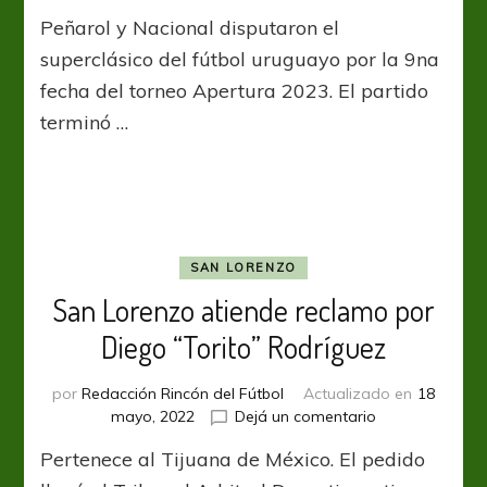
El
Peñarol y Nacional disputaron el
clásico
es
superclásico del fútbol uruguayo por la 9na
manya
fecha del torneo Apertura 2023. El partido
terminó …
SAN LORENZO
San Lorenzo atiende reclamo por
Diego “Torito” Rodríguez
por
Redacción Rincón del Fútbol
Actualizado en
18
en
mayo, 2022
Dejá un comentario
San
Pertenece al Tijuana de México. El pedido
Lorenzo
atiende