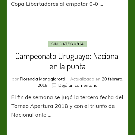
Copa Libertadores al empatar 0-0 …
SIN CATEGORÍA
Campeonato Uruguayo: Nacional
en la punta
por
Florencia Manggiarotti
Actualizado en
20 febrero,
en
2018
Dejá un comentario
Campeonato
El fin de semana se jugó la tercera fecha del
Uruguayo:
Nacional
Torneo Apertura 2018 y con el triunfo de
en
Nacional ante …
la
punta