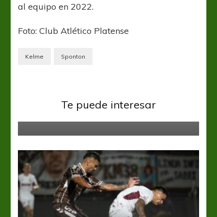
al equipo en 2022.
Foto: Club Atlético Platense
Kelme
Sponton
Colón
Liga Profesional
Platense
Te puede interesar
Goleada del Sabalero en Santa Fe