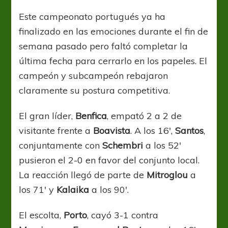
cerrar
la
Este campeonato portugués ya ha
temporada
finalizado en las emociones durante el fin de
semana pasado pero faltó completar la
última fecha para cerrarlo en los papeles. El
campeón y subcampeón rebajaron
claramente su postura competitiva.
El gran líder,
Benfica
, empató 2 a 2 de
visitante frente a
Boavista
. A los 16′,
Santos
,
conjuntamente con
Schembri
a los 52′
pusieron el 2-0 en favor del conjunto local.
La reacción llegó de parte de
Mitroglou
a
los 71′ y
Kalaika
a los 90′.
El escolta,
Porto
, cayó 3-1 contra