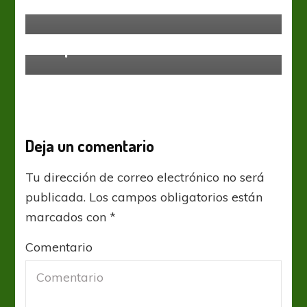
Efemérides del 8 de octubre
Sin categoría
Bernardi mete mano para el
choque con Estudiantes
Deja un comentario
Tu dirección de correo electrónico no será
publicada.
Los campos obligatorios están
marcados con
*
Comentario