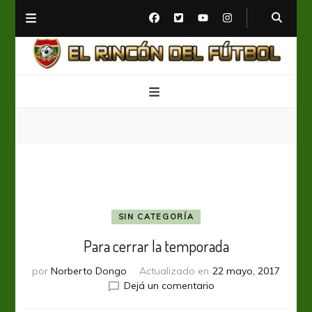
El Rincón del Fútbol
Diario digital de Fútbol
SIN CATEGORÍA
Para cerrar la temporada
por
Norberto Dongo
Actualizado en
22 mayo, 2017
en
Dejá un comentario
Para