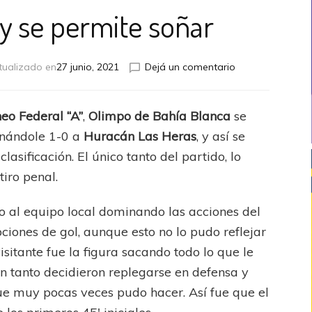
y se permite soñar
en
tualizado en
27 junio, 2021
Dejá un comentario
Olimpo
ganó
y
eo Federal “A”
,
Olimpo de Bahía Blanca
se
se
ganándole 1-0 a
Huracán Las Heras
, y así se
permite
soñar
asificación. El único tanto del partido, lo
iro penal.
vo al equipo local dominando las acciones del
ciones de gol, aunque esto no lo pudo reflejar
isitante fue la figura sacando todo lo que le
n tanto decidieron replegarse en defensa y
ue muy pocas veces pudo hacer. Así fue que el