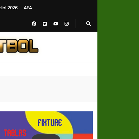
ial 2026
AFA