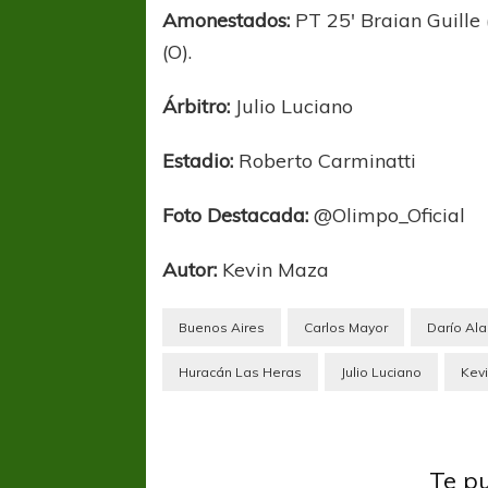
Amonestados:
PT 25′ Braian Guille
(O).
Árbitro:
Julio Luciano
Estadio:
Roberto Carminatti
Foto Destacada:
@Olimpo_Oficial
COPA SUDAMER
Sur De
Autor:
Kevin Maza
COPA SUDAMERICANA
TIGRE
Buenos Aires
Carlos Mayor
Darío Ala
A pesar de la derrota Tigre avanzó a
Octavos de Final
Huracán Las Heras
Julio Luciano
Kev
Ascenso
Federal A
Te p