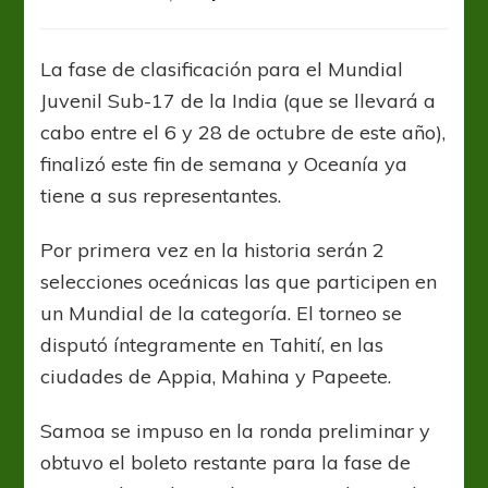
Nueva
Zelanda
y
La fase de clasificación para el Mundial
Nueva
Juvenil Sub-17 de la India (que se llevará a
Caledonia
irán
cabo entre el 6 y 28 de octubre de este año),
al
finalizó este fin de semana y Oceanía ya
Mundial
tiene a sus representantes.
Sub-
17
Por primera vez en la historia serán 2
selecciones oceánicas las que participen en
un Mundial de la categoría. El torneo se
disputó íntegramente en Tahití, en las
ciudades de Appia, Mahina y Papeete.
Samoa se impuso en la ronda preliminar y
obtuvo el boleto restante para la fase de