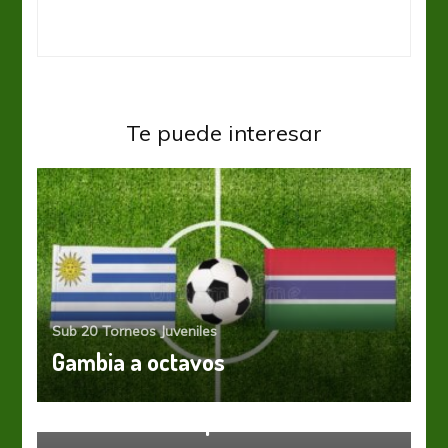
Te puede interesar
Sub 20
Torneos Juveniles
Gambia a octavos
Sub 20
Torneos Juveniles
U20WC: Tercer puesto Tricolor
Asia
Sub 20
Torneos Juveniles