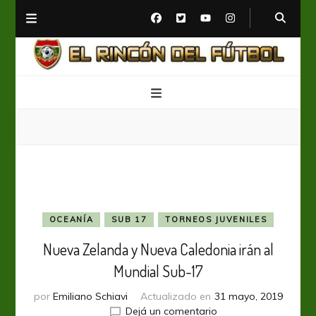
El Rincón del Fútbol
Diario digital de Fútbol
OCEANÍA
SUB 17
TORNEOS JUVENILES
Nueva Zelanda y Nueva Caledonia irán al
Mundial Sub-17
por
Emiliano Schiavi
Actualizado en
31 mayo, 2019
en
Dejá un comentario