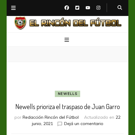
El Rincón del Fútbol
Diario digital de Fútbol
NEWELLS
Newells prioriza el traspaso de Juan Garro
por
Redacción Rincón del Fútbol
Actualizado en
22
en
junio, 2021
Dejá un comentario
Newells