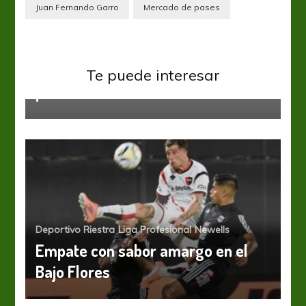
Juan Fernando Garro
Mercado de pases
Liga Profesional
Newells
Vélez Sarsfield
El Fortín y La Lepra abren la
Te puede interesar
primera fecha en Liniers
Deportivo Riestra
Liga Profesional
Newells
Empate con sabor amargo en el
Bajo Flores
Liga Profesional
Newells