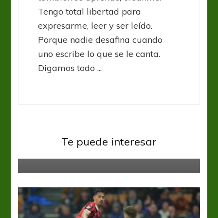
Tengo total libertad para
expresarme, leer y ser leído.
Porque nadie desafina cuando
uno escribe lo que se le canta.
Digamos todo ...
Italia Serie A
Serie A: Fiorentina le quitó el
Te puede interesar
invicto a Roma