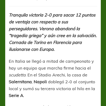
Napoli
ganó
en
Tranquila victoria 2-0 para sacar 12 puntos
Salerno
de ventaja con respecto a sus
y
se
perseguidores. Verona abandonó la
aleja
“tragedia griega” y aún cree en la salvación.
en
Cornada de Torino en Florencia para
la
vanguardia
ilusionarse con Europa.
En Italia se llegó a mitad de campeonato y
hay un equipo que marcha firme hacia el
scudetto
. En el Stadio Arechi, la casa de
Salernitana
,
Napoli
doblegó 2-0 al conjunto
local y sumó su tercera victoria al hilo en la
Serie A
.