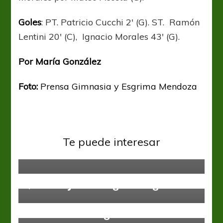
Goles
: PT. Patricio Cucchi 2′ (G). ST. Ramón
Lentini 20′ (C), Ignacio Morales 43′ (G).
Por María González
Foto:
Prensa Gimnasia y Esgrima Mendoza
Primera Nacional
El aurinegro se llevó el duelo
Te puede interesar
norteño
Primera Nacional
Quilmes y Brown, ganar o ganar
Informes Ascenso
Primera Nacional
#GranDT: Lippi: recuerdo de un
camino hacia la gloria