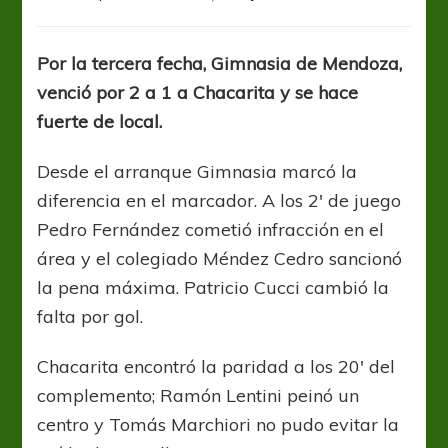
El
Lobo
aprovechó
Por la tercera fecha, Gimnasia de Mendoza,
y
venció por 2 a 1 a Chacarita y se hace
se
sacó
fuerte de local.
de
encima
Desde el arranque Gimnasia marcó la
a
diferencia en el marcador. A los 2′ de juego
Chacarita
Pedro Fernández cometió infracción en el
área y el colegiado Méndez Cedro sancionó
la pena máxima. Patricio Cucci cambió la
falta por gol.
Chacarita encontró la paridad a los 20′ del
complemento; Ramón Lentini peinó un
centro y Tomás Marchiori no pudo evitar la