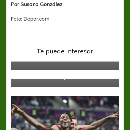
Por Susana González
Foto: Depor.com
Qatar 2022
De la mano de Alfaro, el Tri vuelve
Te puede interesar
al Mundial
Qatar 2022
Qatar 2022 – Grupo B