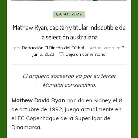
QATAR 2022
Mathew Ryan, capitán y titular indiscutible de
la selección australiana
por
Redacción El Rincón del Fútbol
Actualizado en
2
en
junio, 2023
Dejá un comentario
Mathew
Ryan,
capitán
El arquero soceeroo va por su tercer
y
Mundial consecutivo.
titular
indiscutible
de
Mathew David Ryan
, nacido en Sidney el 8
la
de octubre de 1992, juega actualmente en
selección
el F.C Copenhague de la Superligar de
australiana
Dinamarca.