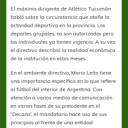
Leito:
“En
El máximo dirigente de Atlético Tucumán
Tucumán
habló sobre la circunstancia que atañe la
pensamos
en
actividad deportiva en la provincia. Los
un
deportes grupales, no son autorizados pero
estadio
los individuales ya tienen vigencia. A su vez,
único
como
el directivo describió la realidad económica
el
de la institución en estos meses.
de
Santiago
En el ambiente directivo, Mario Leito tiene
Del
Estero”
una importancia específica en lo que refiere
al fútbol del interior de Argentina. Con
atención a varios medios de comunicación
en varias fases de su presidente en el
“Decano”, el mandatario hace uso de sus
principios al frente de una entidad