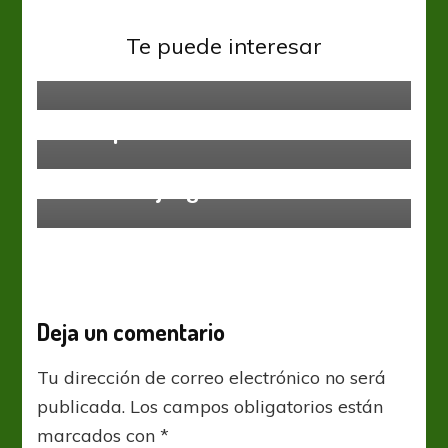
Atlético Tucumán
Liga Profesional
Platense
Atlético Tucumán
Te puede interesar
El Decano derrotó al Calamar,
Arranca con 4 caras nuevas
recuperó la cima del torneo y le
metió presión a Boca
Atlético Tucumán
Liga Profesional
Volver a empezar, que aún no
termina el juego
Deja un comentario
Tu dirección de correo electrónico no será
publicada.
Los campos obligatorios están
marcados con
*