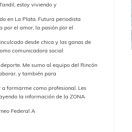
Tandil, estoy viviendo y
do en La Plata. Futura periodista
a por el amor, la pasión por el
inculcado desde chica y las ganas de
como comunicadora social
ICANA
LANÚS
UEFA CHAMPIONS LEAGUE
 deporte. Me sumo al equipo del Rincón
fendido
PSG celebró el bicampeonato
aborar, y también para
 a formarme como profesional. Les
rayendo la información de la ZONA
rneo Federal A