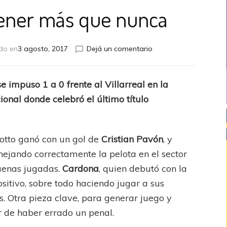
tener más que nunca
en
do en
3 agosto, 2017
Dejá un comentario
Lo
quieren
retener
se impuso 1 a 0 frente al Villarreal en la
más
ional donde celebró el último título
que
nunca
otto ganó con un gol de
Cristian Pavón
, y
ejando correctamente la pelota en el sector
uenas jugadas.
Cardona
, quien debutó con la
ositivo, sobre todo haciendo jugar a sus
 Otra pieza clave, para generar juego y
 de haber errado un penal.