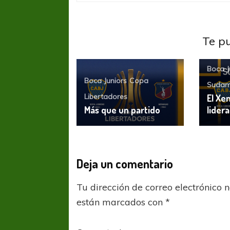
Te p
Boca J
Boca Juniors
Copa
Sudam
Libertadores
El Xe
Más que un partido
lider
Deja un comentario
FÚTBOL FEMENINO
FÚTBOL 
Tu dirección de correo electrónico 
REGIONAL AMATEUR
REGIONAL
están marcados con
*
Ajustada caída de Verónica en Alejandro
Verónica jugará ante 
Korn
Fed