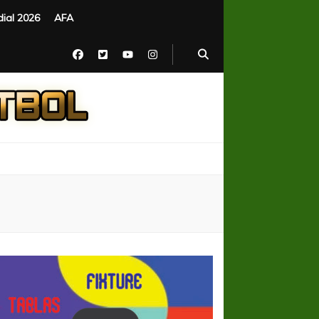
ial 2026
AFA