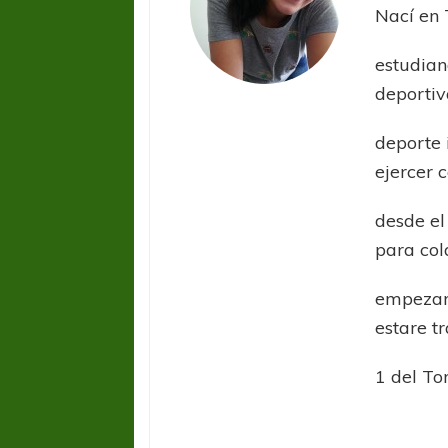
Nací en 
estudian
deportiv
deporte 
ejercer 
COPA SUDAMER
desde el
Sur De
para col
COPA SUDAMERICANA
TIGRE
empezar
A pesar de la derrota Tigre avanzó a
estare t
Octavos de Final
1 del To