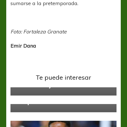
sumarse a la pretemporada.
Foto: Fortaleza Granate
Emir Dana
Liga Profesional
San Lorenzo
“Tratamos de elegir lo que
Te puede interesar
creemos mejor”
Banfield
Liga Profesional
Crespo adentro, Ortíz afuera