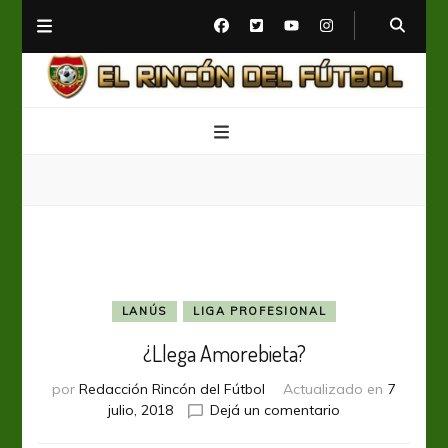
El Rincón del Fútbol
Diario digital de Fútbol
LANÚS
LIGA PROFESIONAL
¿Llega Amorebieta?
por
Redacción Rincón del Fútbol
Actualizado en
7
en
julio, 2018
Dejá un comentario
¿Llega