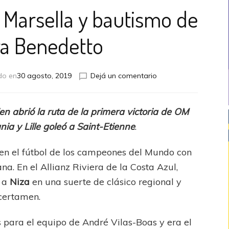
e Marsella y bautismo de
ra Benedetto
en
do en
30 agosto, 2019
Dejá un comentario
Ligue
1:
Triunfo
ien abrió la ruta de la primera victoria de OM
de
nia y Lille goleó a Saint-Etienne
.
Marsella
y
bautismo
a en el fútbol de los campeones del Mundo con
de
a. En el Allianz Riviera de la Costa Azul,
gol
1 a
Niza
en una suerte de clásico regional y
para
Benedetto
 certamen.
s para el equipo de André Vilas-Boas y era el