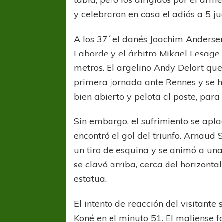
y celebraron en casa el adiós a 5 jue
A los 37´ el danés Joachim Anderse
Laborde y el árbitro Mikael Lesage
metros. El argelino Andy Delort que
primera jornada ante Rennes y se h
bien abierto y pelota al poste, para
COPA SUDAMER
Sur De
Sin embargo, el sufrimiento se apl
encontró el gol del triunfo. Arnau
COPA SUDAMERICANA
TIGRE
un tiro de esquina y se animó a una
A pesar de la derrota Tigre avanzó a
se clavó arriba, cerca del horizon
Octavos de Final
estatua.
El intento de reacción del visitant
Koné en el minuto 51. El maliense fo