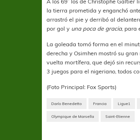
A los 69´ los de Christophe Galtier 
la tierra prometida y enganchó ant
arrastró el pie y derribó al delan
por gol y
una poca de gracia
, para 
La goleada tomó forma en el minuto
derecha y Osimhen mostró su gran 
vuelta mortífera, que dejó sin recur
3 juegos para el nigeriano, todos co
(Foto Principal: Fox Sports)
Darío Benedetto
Francia
Ligue1
Olympique de Marsella
Saint-Etienne