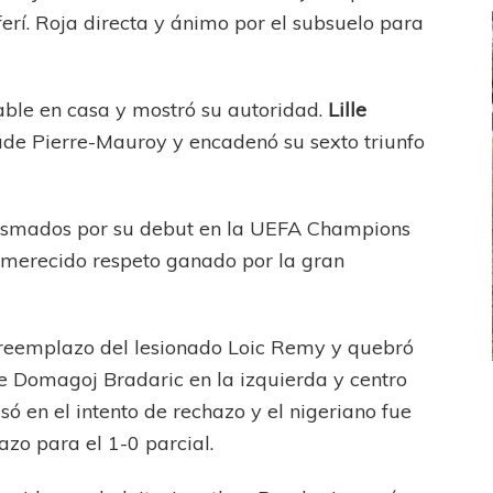
ferí. Roja directa y ánimo por el subsuelo para
ble en casa y mostró su autoridad.
Lille
ade Pierre-Mauroy y encadenó su sexto triunfo
siasmados por su debut en la UEFA Champions
l merecido respeto ganado por la gran
 reemplazo del lesionado Loic Remy y quebró
de Domagoj Bradaric en la izquierda y centro
FEMENINO
FÚTBOL FEMENINO
asó en el intento de rechazo y el nigeriano fue
LA COSTA
OTRAS LIGAS FEM
azo para el 1-0 parcial.
jaron ante su gente
Tiro se quedó con la primera semifinal