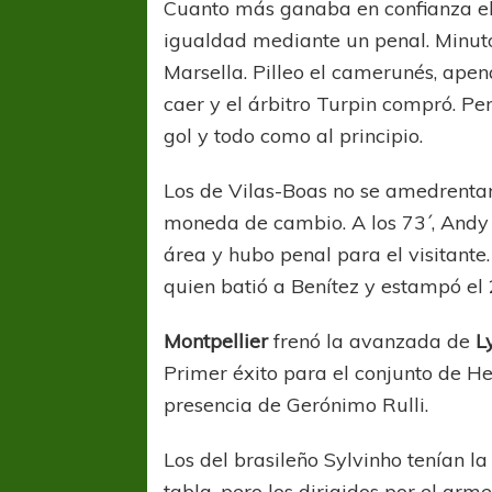
Cuanto más ganaba en confianza el c
igualdad mediante un penal. Minuto
Marsella. Pilleo el camerunés, apen
caer y el árbitro Turpin compró. 
gol y todo como al principio.
Los de Vilas-Boas no se amedrenta
moneda de cambio. A los 73´, Andy
área y hubo penal para el visitante
quien batió a Benítez y estampó el 2
Montpellier
frenó la avanzada de
L
Primer éxito para el conjunto de Her
presencia de Gerónimo Rulli.
Los del brasileño Sylvinho tenían l
tabla, pero los dirigidos por el ar