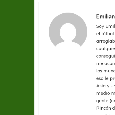
Emilian
Soy Emil
el fútbol
arreglab
cualquie
conseguí
me acom
los mund
eso le pr
Asia y -
medio ma
gente (g
Rincón d