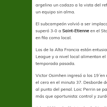
argelino un codazo a la vista del re
un equipo sin alma.
El subcampeón volvió a ser implaca
superó 3-0 a
Saint-Etienne
en el St
en fila como local.
Los de la Alta Francia están entu
League y a nivel local alimentan e
temporada pasada.
Victor Osimhen ingresó a los 19´en
el cero en el minuto 37. Desborde 
FÚTBOL FEMENINO
FÚTBOL 
al punto del penal. Loic Perrin se p
REGIONAL AMATEUR
LIGA DE 
más que oportunista: control y zurd
Verónica jugará ante Estrella del Sur en el
Las campeonas feste
Federal