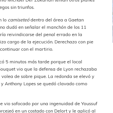
gos sin triunfos.
n lo
camiseteó
dentro del área a Gaetan
 no dudó en señalar el manchón de los 11
ría reivindicarse del penal errado en la
izo cargo de la ejecución. Derechazo con pie
 continuar con el martirio.
ICANA
LANÚS
UEFA CHAMPIONS LEAGUE
fendido
PSG celebró el bicampeonato
acó 5 minutos más tarde porque el local
d Souquet vio que la defensa de Lyon rechazaba
 volea de sobre pique. La redonda se elevó y
tal y Anthony Lopes se quedó clavado como
e se vio sofocado por una ingenuidad de Youssuf
rcejeó en un costado con Delort y le aplicó al