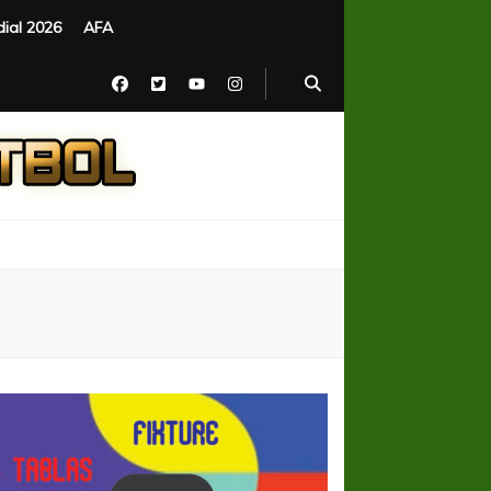
ial 2026
AFA