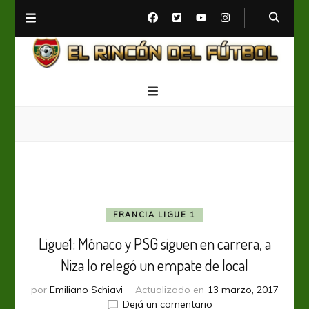
El Rincón del Fútbol
Diario digital de Fútbol
FRANCIA LIGUE 1
Ligue1: Mónaco y PSG siguen en carrera, a
Niza lo relegó un empate de local
por
Emiliano Schiavi
Actualizado en
13 marzo, 2017
en
Dejá un comentario