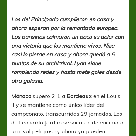
Ligue1:
Mónaco
y
Los del Principado cumplieron en casa y
PSG
ahora esperan por la remontada europea.
siguen
en
Los parisinos calmaron un poco su dolor con
carrera,
una victoria que los mantiene vivos. Niza
a
casi lo pierde en casa y ahora quedó a 5
Niza
lo
puntos de su archirrival. Lyon sigue
relegó
rompiendo redes y hasta mete goles desde
un
otra galaxia.
empate
de
local
Mónaco
superó 2-1 a
Bordeaux
en el Louis
II y se mantiene como único líder del
campeonato, transcurridas 29 jornadas. Los
de Leonardo Jardim se sacaron de encima a
un rival peligroso y ahora ya pueden