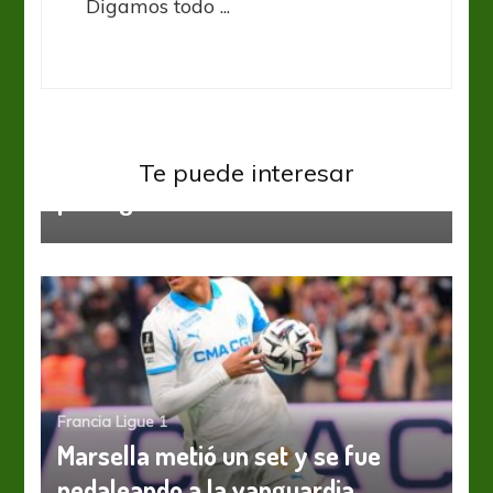
Digamos todo ...
Francia Ligue 1
Ligue 1: PSG se aleja mientras sus
Te puede interesar
perseguidores alternan
Francia Ligue 1
Marsella metió un set y se fue
pedaleando a la vanguardia