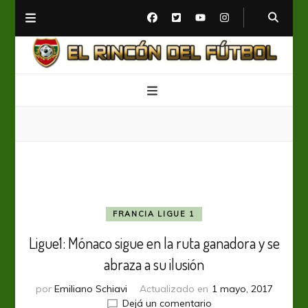
El Rincón del Fútbol
Diario digital de Fútbol
FRANCIA LIGUE 1
Ligue1: Mónaco sigue en la ruta ganadora y se
abraza a su ilusión
por
Emiliano Schiavi
Actualizado en
1 mayo, 2017
en
Dejá un comentario