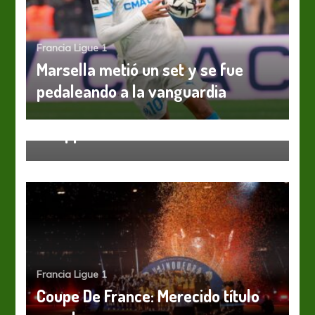
Francia Ligue 1
Marsella metió un set y se fue
pedaleando a la vanguardia
Francia Ligue 1
PSG ganó con un doblete de
Mbappé
Francia Ligue 1
Coupe De France: Merecido título