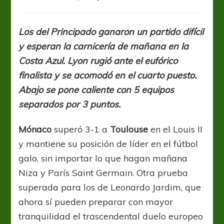
Ligue1:
Mónaco
sigue
Los del Principado ganaron un partido difícil
en
y esperan la carnicería de mañana en la
la
ruta
Costa Azul. Lyon rugió ante el eufórico
ganadora
finalista y se acomodó en el cuarto puesto.
y
Abajo se pone caliente con 5 equipos
se
abraza
separados por 3 puntos.
a
su
Mónaco
superó 3-1 a
Toulouse
en el Louis II
ilusión
y mantiene su posición de líder en el fútbol
galo, sin importar lo que hagan mañana
Niza y París Saint Germain. Otra prueba
superada para los de Leonardo Jardim, que
ahora sí pueden preparar con mayor
tranquilidad el trascendental duelo europeo