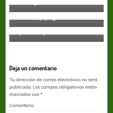
Se lo empató al último
Boca Juniors
“Pasó el equipo grande”
Boca Juniors
Godoy Cruz
Repartieron puntos en La Boca
Deja un comentario
Tu dirección de correo electrónico no será
publicada.
Los campos obligatorios están
marcados con
*
Comentario