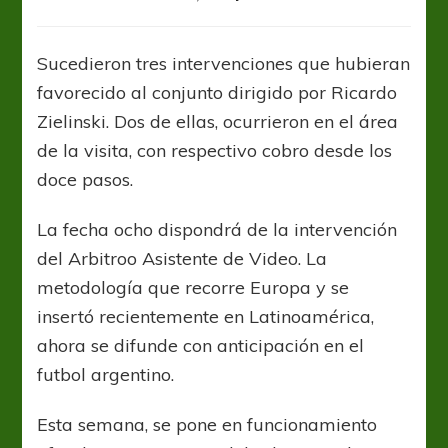
Las
paradójicas
resoluciones
Sucedieron tres intervenciones que hubieran
del
favorecido al conjunto dirigido por Ricardo
VAR
en
Zielinski. Dos de ellas, ocurrieron en el área
Estudiantes
de la visita, con respectivo cobro desde los
Boca
doce pasos.
La fecha ocho dispondrá de la intervención
del Arbitroo Asistente de Video. La
metodología que recorre Europa y se
insertó recientemente en Latinoamérica,
ahora se difunde con anticipación en el
futbol argentino.
Esta semana, se pone en funcionamiento