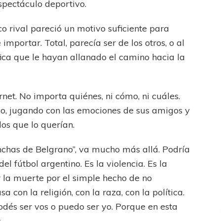
espectáculo deportivo.
co rival pareció un motivo suficiente para
importar. Total, parecía ser de los otros, o al
ifica que le hayan allanado el camino hacia la
rnet. No importa quiénes, ni cómo, ni cuáles.
ICANA
LANÚS
o, jugando con las emociones de sus amigos y
fendido
los que lo querían.
inchas de Belgrano”, va mucho más allá. Podría
l fútbol argentino. Es la violencia. Es la
r la muerte por el simple hecho de no
 con la religión, con la raza, con la política.
odés ser vos o puedo ser yo. Porque en esta
.