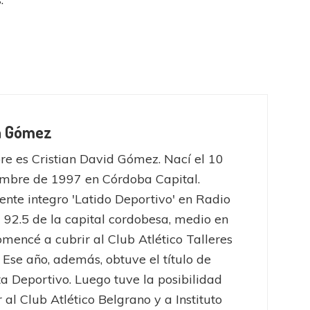
FÚTBOL FEMENINO
OTRAS LIGAS FEM
Tiro se quedó con la primera semifinal
an Gómez
e es Cristian David Gómez. Nací el 10
mbre de 1997 en Córdoba Capital.
nte integro 'Latido Deportivo' en Radio
 92.5 de la capital cordobesa, medio en
omencé a cubrir al Club Atlético Talleres
FEMENINO
 Ese año, además, obtuve el título de
LA COSTA
ta Deportivo. Luego tuve la posibilidad
jaron ante su gente
 al Club Atlético Belgrano y a Instituto