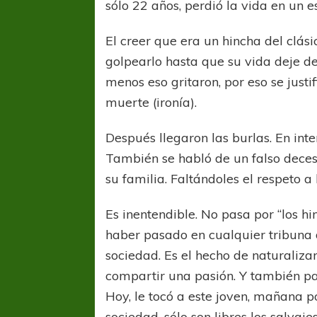
sólo 22 años, perdió la vida en un 
El creer que era un hincha del clási
golpearlo hasta que su vida deje de 
menos eso gritaron, por eso se just
muerte (ironía).
Después llegaron las burlas. En inte
COPA SUDAMER
También se habló de un falso deces
Sur De
su familia. Faltándoles el respeto a 
COPA SUDAMERICANA
TIGRE
Es inentendible. No pasa por “los h
A pesar de la derrota Tigre avanzó a
haber pasado en cualquier tribuna de
Octavos de Final
sociedad. Es el hecho de naturaliza
compartir una pasión. Y también pasa
Hoy, le tocó a este joven, mañana p
sociedad, sólo son libres los salvajes