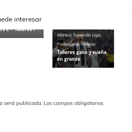
s
Talleres
uede interesar
esa y media:
’s 2 – Talleres 1
Atlético Tucumán
Liga
Profesional
Talleres
Talleres ganó y sueña
en grande
no será publicada.
Los campos obligatorios