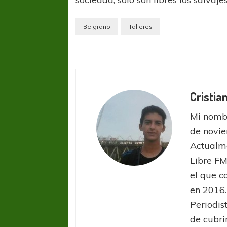
Belgrano
Talleres
Cristi
Mi nombr
de novie
Actualme
Libre FM
el que c
FÚTBOL FEMENINO
FÚTBOL 
en 2016.
REGIONAL AMATEUR
LIGA DE 
Periodis
Verónica jugará ante Estrella del Sur en el
Las campeonas feste
de cubrir
Federal