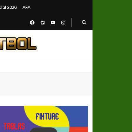
ial 2026
AFA