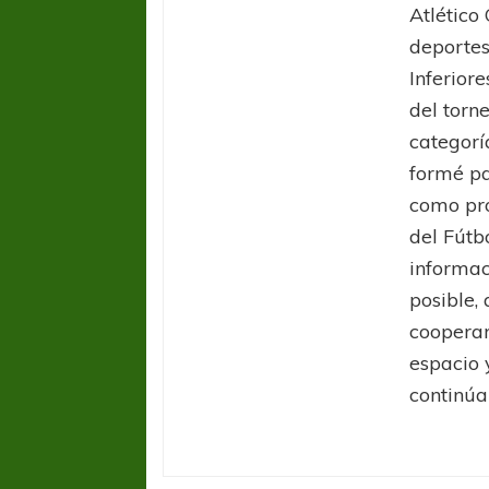
Atlético
deportes
Inferior
del torn
categorí
formé p
como pro
del Fútb
informac
posible,
cooperar
espacio 
continúa