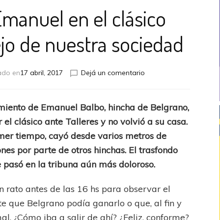
manuel en el clásico
ejo de nuestra sociedad
en
ado en
17 abril, 2017
Dejá un comentario
La
muerte
de
imiento de Emanuel Balbo, hincha de Belgrano,
Emanuel
 el clásico ante Talleres y no volvió a su casa.
en
el
imer tiempo, cayó desde varios metros de
clásico
es por parte de otros hinchas. El trasfondo
cordobés,
e pasó en la tribuna aún más doloroso.
el
reflejo
de
 rato antes de las 16 hs para observar el
nuestra
e que Belgrano podía ganarlo o que, al fin y
sociedad
al. ¿Cómo iba a salir de ahí? ¿Feliz, conforme?