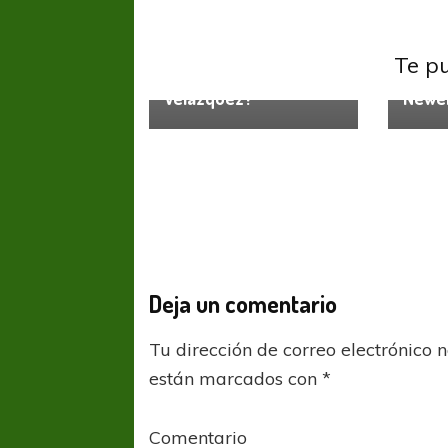
Talleres
Newell
¿Talleres interrumpe
Te p
el trato con Julián
Sorpr
Velázquez?
Newell
Deja un comentario
Tu dirección de correo electrónico 
están marcados con
*
Comentario