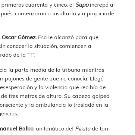
 primeros cuarenta y cinco, el
Sapo
increpó a
pués, comenzaron a insultarlo y a propiciarle
ó
Oscar Gómez.
Eso le alcanzó para que
in conocer la situación, comiencen a
rado de la “T”.
cia la parte media de la tribuna mientras
empujones de gente que no conocía. Llegó
esesperación y la violencia que recibía de
 de tres metros de altura. Su cabeza golpeó
UEFA CHAMPIONS LEAGUE
consciente y la ambulancia lo trasladó en la
PSG celebró el bicampeonato
gencias.
manuel Balbo
, un fanático del
Pirata
de tan