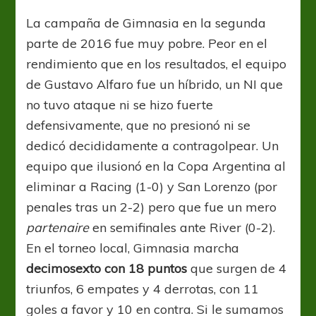
Copa
Argentina
La campaña de Gimnasia en la segunda
no
parte de 2016 fue muy pobre. Peor en el
tapa
un
rendimiento que en los resultados, el equipo
flojo
de Gustavo Alfaro fue un híbrido, un NI que
torneo
no tuvo ataque ni se hizo fuerte
defensivamente, que no presionó ni se
dedicó decididamente a contragolpear. Un
equipo que ilusionó en la Copa Argentina al
eliminar a Racing (1-0) y San Lorenzo (por
penales tras un 2-2) pero que fue un mero
partenaire
en semifinales ante River (0-2).
En el torneo local, Gimnasia marcha
decimosexto con 18 puntos
que surgen de 4
triunfos, 6 empates y 4 derrotas, con 11
goles a favor y 10 en contra. Si le sumamos