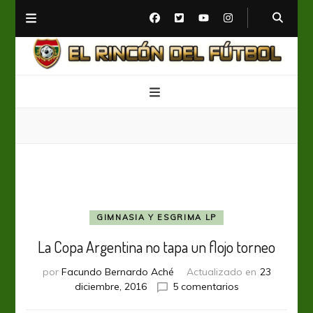
El Rincón del Fútbol
Diario digital de Fútbol
GIMNASIA Y ESGRIMA LP
La Copa Argentina no tapa un flojo torneo
por
Facundo Bernardo Aché
Actualizado en
23
en
diciembre, 2016
5 comentarios
La