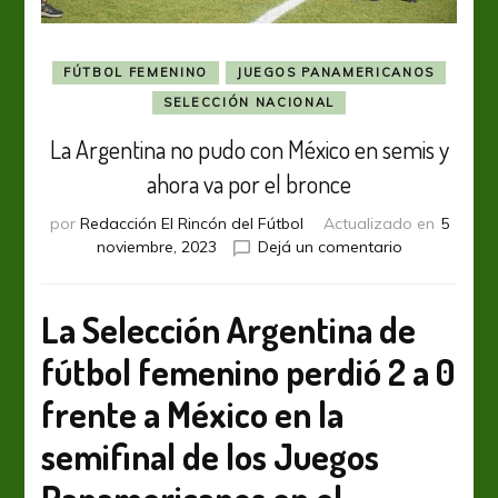
FÚTBOL FEMENINO
JUEGOS PANAMERICANOS
SELECCIÓN NACIONAL
La Argentina no pudo con México en semis y
ahora va por el bronce
por
Redacción El Rincón del Fútbol
Actualizado en
5
en
noviembre, 2023
Dejá un comentario
La
Argentina
no
La Selección Argentina de
pudo
fútbol femenino perdió 2 a 0
con
México
frente a México en la
en
semis
semifinal de los Juegos
y
ahora