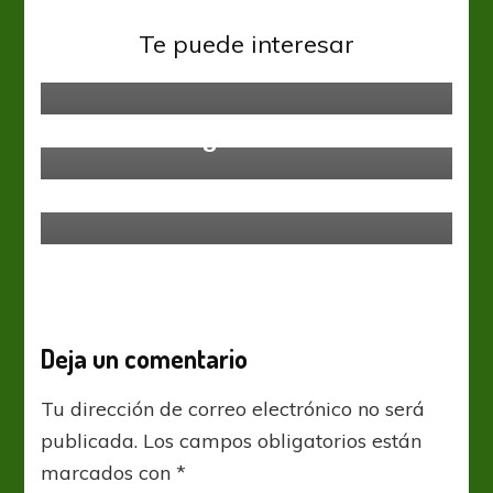
Boca Juniors
Liga Profesional
“Me planteó seguir ganando
Te puede interesar
títulos”
Boca Juniors
Liga Profesional
“Tevez es un gran líder”
Liga Profesional
River Plate
Aldosivi quiere dar un golpe
Monumental
Deja un comentario
Tu dirección de correo electrónico no será
publicada.
Los campos obligatorios están
marcados con
*