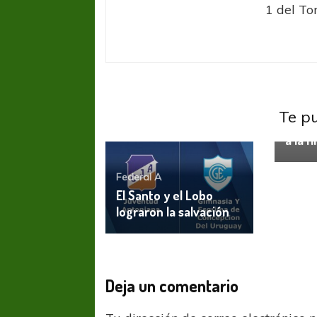
1 del To
Federa
Te p
El Tr
a la fi
Federal A
El Santo y el Lobo
lograron la salvación
Deja un comentario