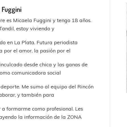
 Fuggini
e es Micaela Fuggini y tengo 18 años.
Tandil, estoy viviendo y
do en La Plata. Futura periodista
a por el amor, la pasión por el
inculcado desde chica y las ganas de
como comunicadora social
 deporte. Me sumo al equipo del Rincón
aborar, y también para
FEMENINO
FÚTBOL FEMENINO
 a formarme como profesional. Les
 AMATEUR
LIGA DE LA COSTA
rayendo la información de la ZONA
Estrella del Sur en el
Las campeonas festejaron ante su gente
eral