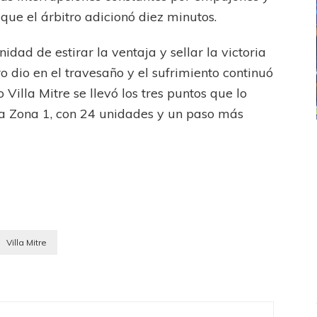
 que el árbitro adicionó diez minutos.
nidad de estirar la ventaja y sellar la victoria
o dio en el travesaño y el sufrimiento continuó
o Villa Mitre se llevó los tres puntos que lo
la Zona 1, con 24 unidades y un paso más
ICANA
LANÚS
UEFA CHAMPIONS LEAGUE
fendido
PSG celebró el bicampeonato
Villa Mitre