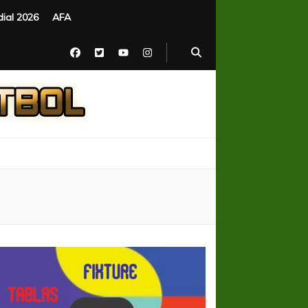
ial 2026
AFA