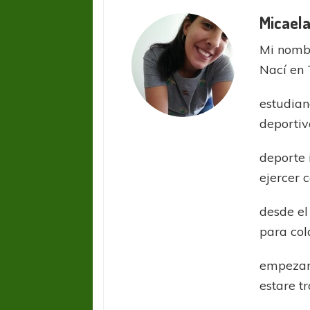
Micaela
Mi nombr
Nací en 
estudian
deportiv
deporte 
ejercer 
desde el
para col
FÚTBOL FEMENINO
FÚTBOL 
empezar
REGIONAL AMATEUR
REGIONAL
estare t
Ajustada caída de Verónica en Alejandro
Verónica jugará ante 
Korn
Fed