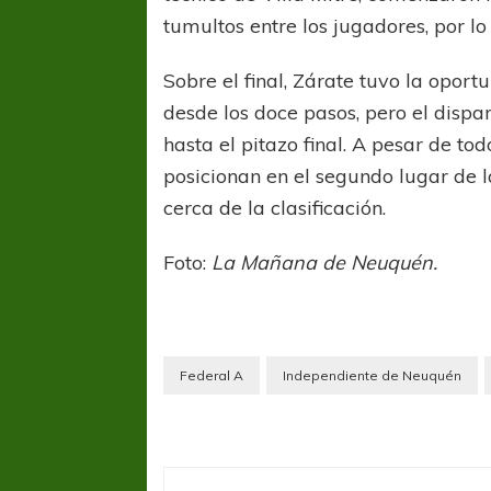
tumultos entre los jugadores, por lo
Sobre el final, Zárate tuvo la oportu
desde los doce pasos, pero el dispar
hasta el pitazo final. A pesar de tod
posicionan en el segundo lugar de 
cerca de la clasificación.
COPA SUDAMER
Sur De
Foto:
La Mañana de Neuquén.
COPA SUDAMERICANA
TIGRE
A pesar de la derrota Tigre avanzó a
Octavos de Final
Federal A
Independiente de Neuquén