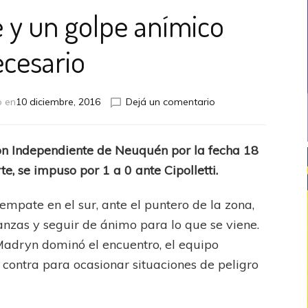
 y un golpe anímico
cesario
en
o en
10 diciembre, 2016
Dejá un comentario
Independiente
y
un
n Independiente de Neuquén por la fecha 18
golpe
te, se impuso por 1 a 0 ante Cipolletti.
anímico
necesario
empate en el sur, ante el puntero de la zona,
nzas y seguir de ánimo para lo que se viene.
adryn dominó el encuentro, el equipo
 contra para ocasionar situaciones de peligro