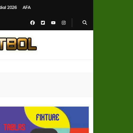
ial 2026
AFA