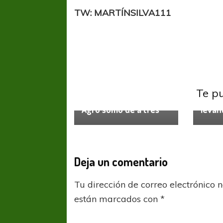
TW: MARTÍNSILVA111
Primer
Te p
Primera Nacional
El “F
Agro sumo de a tres
levan
Deja un comentario
FÚTBOL FEMENINO
FÚTBOL 
Tu dirección de correo electrónico 
REGIONAL AMATEUR
REGIONAL
están marcados con
*
Ajustada caída de Verónica en Alejandro
Verónica jugará ante 
Korn
Fed