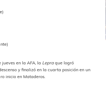
e)
ante)
ICANA
LANÚS
UEFA CHAMPIONS LEAGUE
fendido
PSG celebró el bicampeonato
 jueves en la AFA, la
Lepra
que logró
scenso y finalizó en la cuarta posición en un
ro inicio en Mataderos.