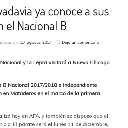
vadavia ya conoce a sus
n el Nacional B
en
ualizado en
17 agosto, 2017
Dejá un comentario
Independiente
Rivadavia
ya
Nacional y la Lepra visitará a Nueva Chicago
conoce
a
sus
rivales
 la B Nacional 2017/2018 e Independiente
en
o en Mataderos en el marco de la primera
el
Nacional
B
ealizó hoy en AFA, y también se dispuso que el
icio. El parate será el lunes 11 de diciembre,