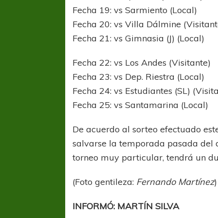
Fecha 19: vs Sarmiento (Local)
Fecha 20: vs Villa Dálmine (Visitant
Fecha 21: vs Gimnasia (J) (Local)
Fecha 22: vs Los Andes (Visitante)
Fecha 23: vs Dep. Riestra (Local)
Fecha 24: vs Estudiantes (SL) (Visit
COPA SUDAMER
Fecha 25: vs Santamarina (Local)
Sur De
De acuerdo al sorteo efectuado este
COPA SUDAMERICANA
TIGRE
salvarse la temporada pasada del de
A pesar de la derrota Tigre avanzó a
torneo muy particular, tendrá un du
Octavos de Final
(Foto gentileza:
Fernando Martínez
)
INFORMÓ: MARTÍN SILVA