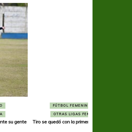
FÚTBOL FEMENINO
FÚTBOL 
OTRAS LIGAS FEM
OTRAS L
Tiro se quedó con la primera semifinal
Tiro Federal sacó el 
del Torne