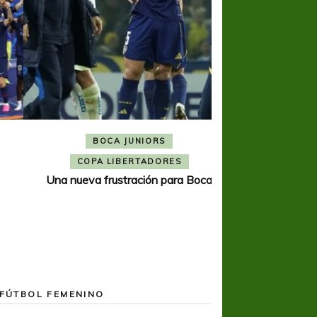
BOCA JUNIORS
COPA SUDAMER
Noche inolvida
COPA LIBERTADORES
Una nueva frustración para Boca
FÚTBOL FEMENINO