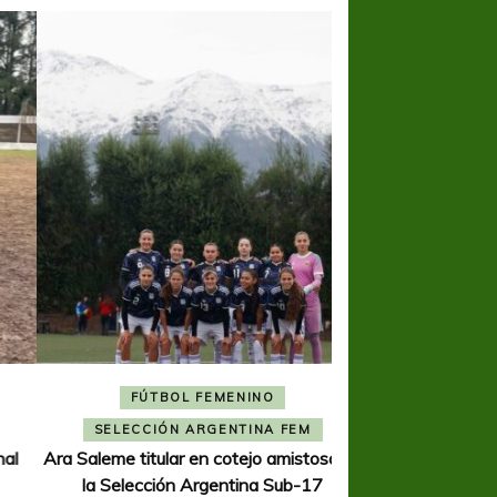
FÚTBOL FEMENINO
FÚTBOL 
SELECCIÓN ARGENTINA FEM
REGIONA
Ara Saleme titular en cotejo amistoso de
Ajustada caída de V
la Selección Argentina Sub-17
K