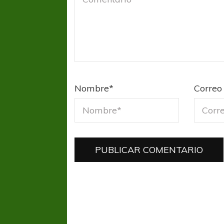
Nombre
*
Correo 
COPA SUDAMER
Sur De
COPA SUDAMERICANA
TIGRE
A pesar de la derrota Tigre avanzó a
Octavos de Final