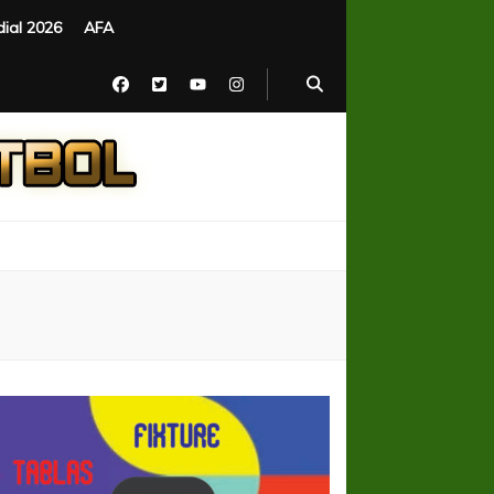
ial 2026
AFA