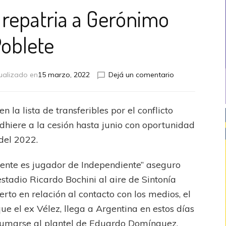
repatria a Gerónimo
oblete
en
ualizado en
15 marzo, 2022
Dejá un comentario
Independiente
repatria
a
n la lista de transferibles por el conflicto
Gerónimo
adhiere a la cesión hasta junio con oportunidad
Poblete
del 2022.
ente es jugador de Independiente” aseguro
stadio Ricardo Bochini al aire de Sintonía
rto en relación al contacto con los medios, el
ue el ex Vélez, llega a Argentina en estos días
 sumarse al plantel de Eduardo Domínguez.