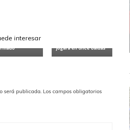
ndiente
Liga
Independiente
uede interesar
ional
Nicolás Messiniti
armado
jugará en Once Caldas
no será publicada.
Los campos obligatorios