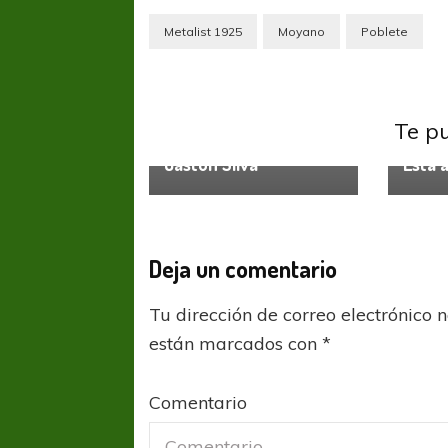
Metalist 1925
Moyano
Poblete
Independiente
Independiente
Indepe
demanda al Huesca
Te p
Profes
por el traspaso de
Gastón Silva
Está 
Deja un comentario
Tu dirección de correo electrónico 
están marcados con
*
Comentario