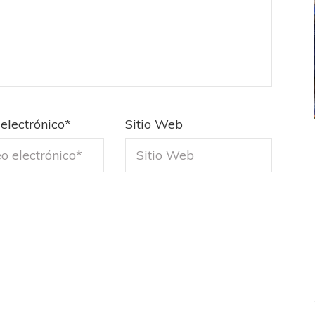
electrónico
*
Sitio Web
ICANA
LANÚS
UEFA CHAMPIONS LEAGUE
fendido
PSG celebró el bicampeonato