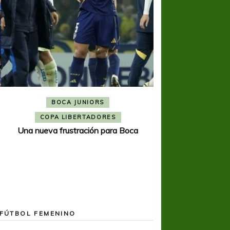
BOCA JUNIORS
COPA SUDAMER
Noche inolvida
COPA LIBERTADORES
Una nueva frustración para Boca
FÚTBOL FEMENINO