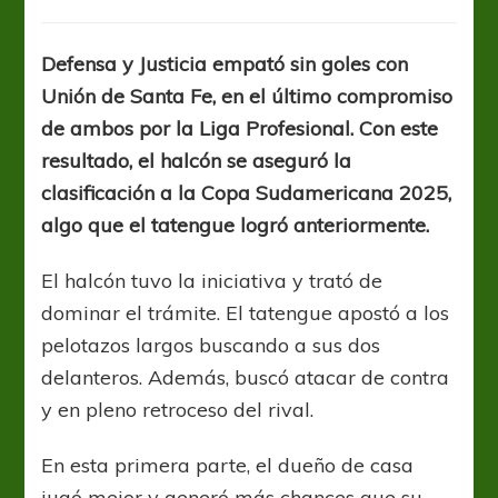
Halcones
y
tatengues
Defensa y Justicia empató sin goles con
cerraron
Unión de Santa Fe, en el último compromiso
con
un
de ambos por la Liga Profesional. Con este
empate
resultado, el halcón se aseguró la
y
clasificación a la Copa Sudamericana 2025,
Defensa
jugará
algo que el tatengue logró anteriormente.
Sudamericana
El halcón tuvo la iniciativa y trató de
dominar el trámite. El tatengue apostó a los
pelotazos largos buscando a sus dos
delanteros. Además, buscó atacar de contra
y en pleno retroceso del rival.
En esta primera parte, el dueño de casa
jugó mejor y generó más chances que su