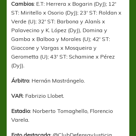
Cambios
: E.T: Herrera x Bogarin (DyJ); 12′
ST: Miritello x Osorio (DyJ); 23′ ST: Roldan x
Verde (U); 32′ ST: Barbona y Alanís x
Palavecino y K. López (DyJ), Domina y
Gamba x Balboa y Morales (U); 42′ ST:
Giaccone y Vargas x Mosqueira y
Gerometta (U); 43′ ST: Schamine x Pérez
(DyJ).
Árbitro
: Hernán Mastrángelo.
VAR
: Fabrizio Llobet.
Estadio
: Norberto Tomaghello, Florencio
Varela.
Foto destacada
: @ClubDefensayJusticia.