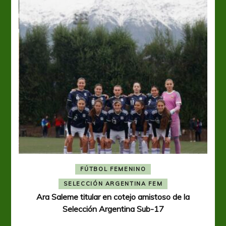
FÚTBOL FEMENINO
REGIONAL AMATEUR
Ajustada caída de Verónica en Alejandro Korn
Ver
a