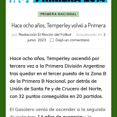
PRIMERA NACIONAL
Hace ocho años, Temperley volvió a Primera
por
Redacción El Rincón del Fútbol
Actualizado en
2
en
junio, 2023
Dejá un comentario
Hace
ocho
años,
Hace ocho años, Temperley ascendió por
Temperley
tercera vez a la Primera División Argentina
volvió
a
tras quedar en el tercer puesto de la Zona B
Primera
de la Primera B Nacional, por detrás de
Unión de Santa Fe y de Crucero del Norte,
con 32 puntos conseguidos en 20 partidos.
El Gasolero venía de ascender a la segunda
división tras
14 años de ausencia
y la