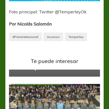
Foto principal: Twitter @TemperleyOk
Por Nicolás Salomón
#PrimeraNacional
Ascenso
Temperley
Primera Nacional
All Boys busca mantener su invicto
Te puede interesar
ante Independiente Rivadavia