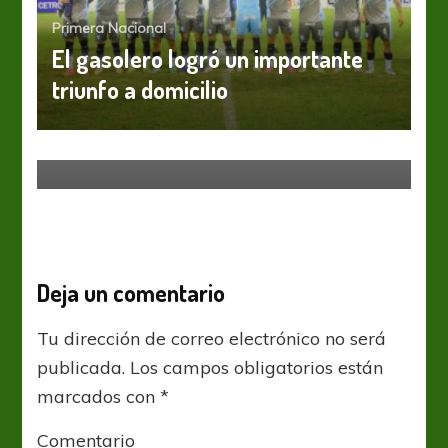
Primera Nacional
El gasolero logró un importante
Primera Nacional
Los gauchos y los ferroviarios se
triunfo a domicilio
desafían por la primera fecha del
torneo de la Primera Nacional
Deja un comentario
Tu dirección de correo electrónico no será
publicada.
Los campos obligatorios están
marcados con
*
Comentario