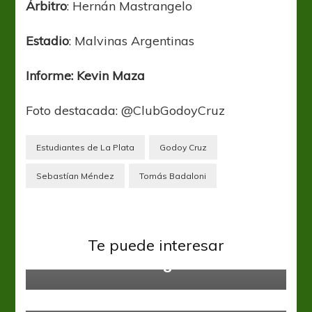
Árbitro
: Hernán Mastrangelo
Estadio
: Malvinas Argentinas
Informe: Kevin Maza
Foto destacada: @ClubGodoyCruz
Estudiantes de La Plata
Godoy Cruz
Sebastían Méndez
Tomás Badaloni
Banfield
Estudiantes LP
Estudiantes dio vuelta la serie y
Te puede interesar
enfrentará a Racing
Estudiantes LP
Estudiantes tiene rivales