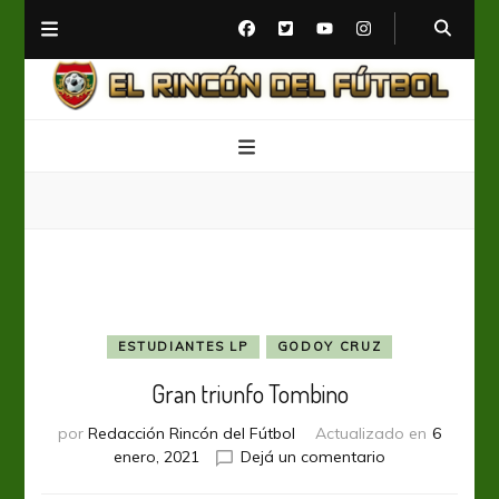
El Rincón del Fútbol
Diario digital de Fútbol
ESTUDIANTES LP
GODOY CRUZ
Gran triunfo Tombino
por
Redacción Rincón del Fútbol
Actualizado en
6
en
enero, 2021
Dejá un comentario
Gran