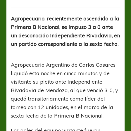
Goleada
de
Agropecuario
Agropecuario, recientemente ascendido a la
y
Primera B Nacional, se impuso 3 a 0 ante
preocupación
en
un desconocido Independiente Rivadavia, en
la
un partido correspondiente a la sexta fecha.
Lepra
Agropecuario Argentino de Carlos Casares
liquidó esta noche en cinco minutos y de
visitante su pleito ante Independiente
Rivadavia de Mendoza, al que venció 3-0, y
quedó transitoriamente como líder del
torneo con 12 unidades, en el marco de la
sexta fecha de la Primera B Nacional.
Los goles del equipo visitante fueron