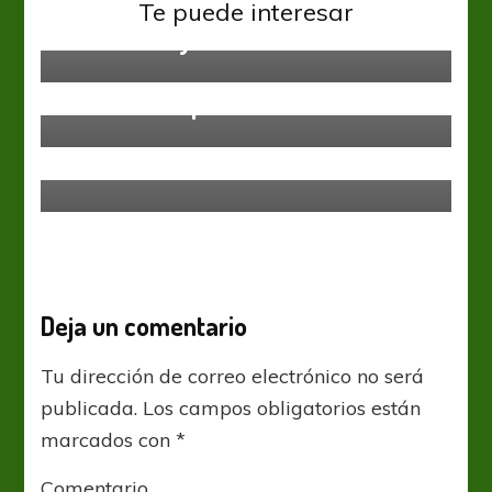
Primera Nacional
Te puede interesar
Ganó Ferro y se acerca al reducido
Primera Nacional
Tarde de empates en Casares
Primera Nacional
Habla el Presidente Castro
Deja un comentario
Tu dirección de correo electrónico no será
publicada.
Los campos obligatorios están
marcados con
*
Comentario