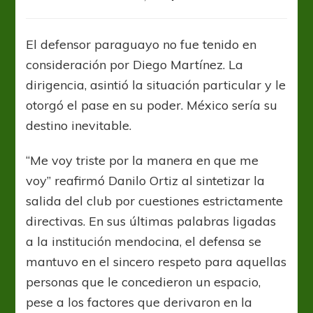
Godoy
Cruz
rescindió
El defensor paraguayo no fue tenido en
el
consideración por Diego Martínez. La
vínculo
de
dirigencia, asintió la situación particular y le
Danilo
otorgó el pase en su poder. México sería su
Ortiz
destino inevitable.
“Me voy triste por la manera en que me
voy” reafirmó Danilo Ortiz al sintetizar la
salida del club por cuestiones estrictamente
directivas. En sus últimas palabras ligadas
a la institución mendocina, el defensa se
mantuvo en el sincero respeto para aquellas
personas que le concedieron un espacio,
pese a los factores que derivaron en la