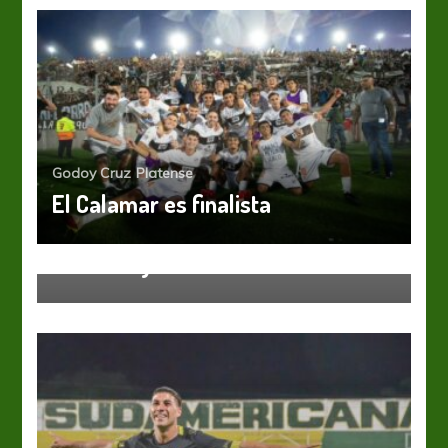
Godoy Cruz
Platense
El Calamar es finalista
Godoy Cruz
Santiago García rescinde contrato
con Godoy Cruz