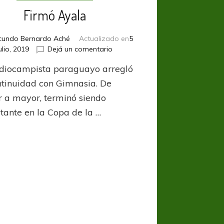
Firmó Ayala
cundo Bernardo Aché
Actualizado en
5
en
ulio, 2019
Dejá un comentario
Firmó
diocampista paraguayo arregló
Ayala
ntinuidad con Gimnasia. De
 a mayor, terminó siendo
tante en la Copa de la …