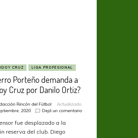
ODOY CRUZ
LIGA PROFESIONAL
erro Porteño demanda a
oy Cruz por Danilo Ortiz?
dacción Rincón del Fútbol
Actualizado
en
eptiembre, 2020
Dejá un comentario
¿Cerro
fensor fue desplazado a la
Porteño
demanda
ón reserva del club. Diego
a