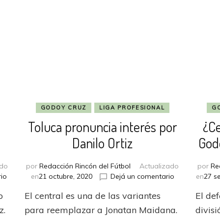
GODOY CRUZ
LIGA PROFESIONAL
G
Toluca pronuncia interés por
¿C
Danilo Ortiz
God
ado
por
Redacción Rincón del Fútbol
Actualizado
por
Re
en
en
io
en
21 octubre, 2020
Dejá un comentario
en
27 s
Godoy
Toluca
o
El central es una de las variantes
El de
Cruz
pronuncia
rescindió
interés
z.
para reemplazar a Jonatan Maidana.
divisi
el
por