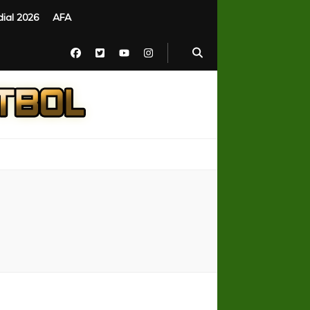
ial 2026
AFA