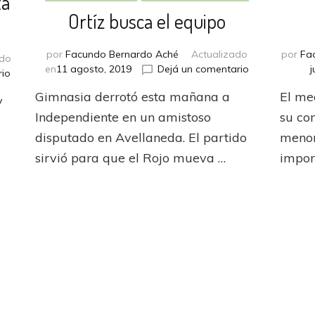
ta
Ortíz busca el equipo
por
Facundo Bernardo Aché
Actualizado
por
Fa
ado
en
en
11 agosto, 2019
Dejá un comentario
j
en
rio
Ortíz
Rolando
Gimnasia derrotó esta mañana a
El me
busca
y
Ortiz
el
Independiente en un amistoso
su co
viajó
equipo
a
disputado en Avellaneda. El partido
menor
La
sirvió para que el Rojo mueva …
impor
Plata
y
firmará
con
Estudiantes