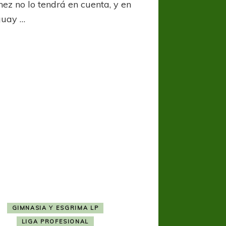
nez no lo tendrá en cuenta, y en
Godoy
guay …
Cruz
por
Danilo
Ortiz?
GIMNASIA Y ESGRIMA LP
LIGA PROFESIONAL