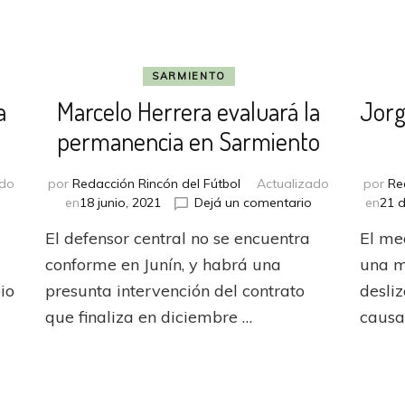
SARMIENTO
a
Marcelo Herrera evaluará la
Jorg
permanencia en Sarmiento
ado
por
Redacción Rincón del Fútbol
Actualizado
por
Re
en
en
en
18 junio, 2021
Dejá un comentario
en
21 d
Godoy
Marcelo
El defensor central no se encuentra
El me
Cruz
Herrera
pacta
evaluará
conforme en Junín, y habrá una
una m
la
la
io
presunta intervención del contrato
desli
llegada
permanencia
que finaliza en diciembre …
causa
de
en
Guillermo
Sarmiento
Ortiz