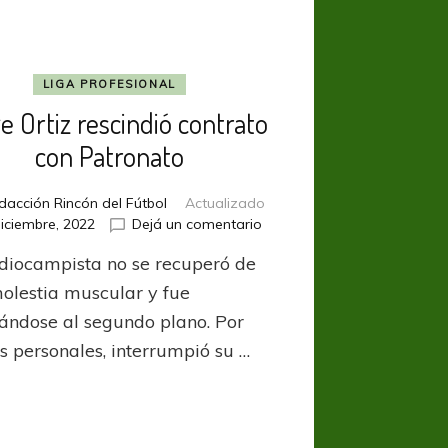
LIGA PROFESIONAL
e Ortiz rescindió contrato
con Patronato
dacción Rincón del Fútbol
Actualizado
en
iciembre, 2022
Dejá un comentario
Jorge
diocampista no se recuperó de
Ortiz
rescindió
olestia muscular y fue
contrato
zándose al segundo plano. Por
con
s personales, interrumpió su …
Patronato