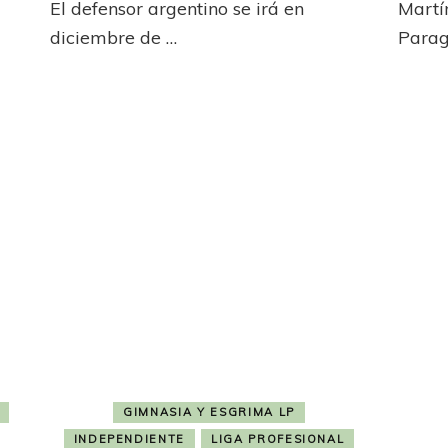
El defensor argentino se irá en
Martí
vínculo
Danilo
diciembre de …
Para
de
Ortiz
Danilo
Ortiz
GIMNASIA Y ESGRIMA LP
INDEPENDIENTE
LIGA PROFESIONAL