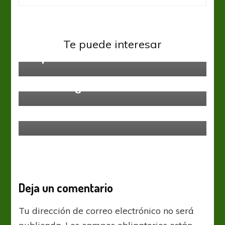
Federal A
Te puede interesar
No pudieron cortar la mala racha
Federal A
Cero bien grande en Bahía Blanca
Federal A
Dividieron honores
Deja un comentario
Tu dirección de correo electrónico no será