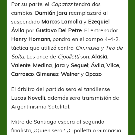
Por su parte, el
Capataz
tendrá dos
cambios:
Damián Jara
reemplazará al
suspendido
Marcos Lamolla
y
Ezequiel
Ávila
por
Gustavo Del Petre
. El entrenador
Henry Homann
, pondrá en el campo 4-4-2,
táctica que utilizó contra
Gimnasia y Tiro de
Salta
. Los once de
Cipolletti
son:
Alasia
,
Valente
,
Medina
,
Jara
y
Seguel
;
Ávila
,
Vilce
,
Carrasco
,
Gimenez
;
Weiner
y
Opazo
.
El árbitro del partido será el tandilense
Lucas Novelli
, además sera transmisión de
Argentinisima Satelital.
Mitre de Santiago espera al segundo
finalista, ¿Quien sera? ¿Cipolletti o Gimnasia