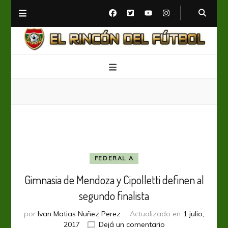
El Rincón del Fútbol
Diario digital de Fútbol
FEDERAL A
Gimnasia de Mendoza y Cipolletti definen al
segundo finalista
por
Ivan Matias Nuñez Perez
Actualizado en
1 julio,
en
2017
Dejá un comentario