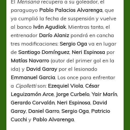
El
Mensana
recupera a su goleador, el
paraguayo
Pablo Palacios Alvarenga
, que
ya cumplió la fecha de suspensión y vuelve
al banco
Iván Agudiak
. Mientras tanto, el
entrenador
Darío Alaniz
pondrá en cancha
tres modificaciones:
Sergio Oga
va en lugar
de
Santiago Domínguez
,
Neri Espinosa
por
Matías Navarro
(autor del primer gol en la
ida) y
David Garay
por el lesionado
Emmanuel Garcia
. Los once para enfrentar
a
Cipolletti
son:
Ezequiel Viola
,
César
Leguizamón Arce
,
Jorge Curbelo
,
Yair Marín
,
Gerardo Corvalán
,
Neri Espinosa
,
David
Garay
,
Daniel Garro
,
Sergio Oga
,
Patricio
Cucchi
y
Pablo Alvarenga
.