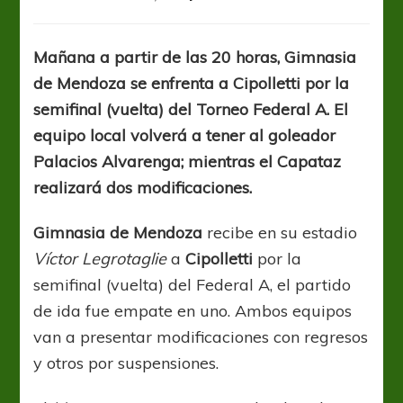
Gimnasia
de
Mendoza
Mañana a partir de las 20 horas, Gimnasia
y
de Mendoza se enfrenta a Cipolletti por la
Cipolletti
definen
semifinal (vuelta) del Torneo Federal A. El
al
equipo local volverá a tener al goleador
segundo
Palacios Alvarenga; mientras el Capataz
finalista
realizará dos modificaciones.
Gimnasia de Mendoza
recibe en su estadio
Víctor Legrotaglie
a
Cipolletti
por la
semifinal (vuelta) del Federal A, el partido
de ida fue empate en uno. Ambos equipos
van a presentar modificaciones con regresos
y otros por suspensiones.