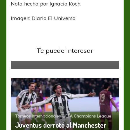
Nota hecha por Ignacio Koch.
Imagen: Diario El Universo
África
Eliminatorias
Qatar 2022: Faraónica reacción de
Egipto para meterse en los play-
Te puede interesar
offs
Torneos Internacionales
UEFA Champions League
Juventus derrotó al Manchester