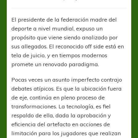
¿FIFA
reforma
el
El presidente de la federación madre del
criterio
deporte a nivel mundial, expuso un
de
posición
propósito que viene siendo analizado por
adelantada
sus allegados. El reconocido off side está en
del
tela de juicio, y en tiempos modernos
fútbol?
promete un renovado paradigma.
Pocas veces un asunto imperfecto contrajo
debates atípicos. Es que la ubicación fuera
de eje, continúa en pleno proceso de
transformaciones. La tecnología, es fiel
respaldo de ella, dada la aprobación y
eficiencia del artefacto en acciones de
limitación para los jugadores que realizan