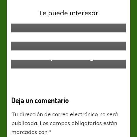
¡Argentina al Mundial! Messi metió
tres en Ecuador y habrá Lio en
AFA
Liga Profesional
Te puede interesar
Los Clubes de Primera División
Rusia
acceden a asesoramiento
económico estatal
AFA
Liga Profesional
La Liga Profesional predice el
retorno del público en Argentina
Deja un comentario
Tu dirección de correo electrónico no será
publicada.
Los campos obligatorios están
marcados con
*