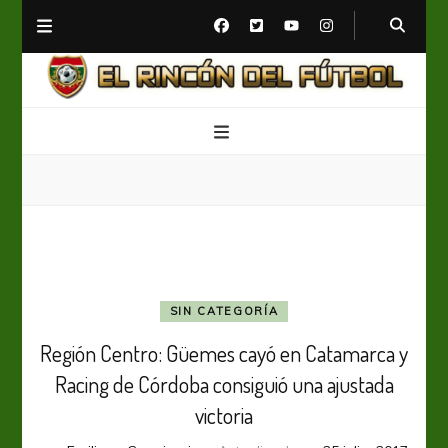
El Rincón del Fútbol
Diario digital de Fútbol
SIN CATEGORÍA
Región Centro: Güemes cayó en Catamarca y
Racing de Córdoba consiguió una ajustada
victoria