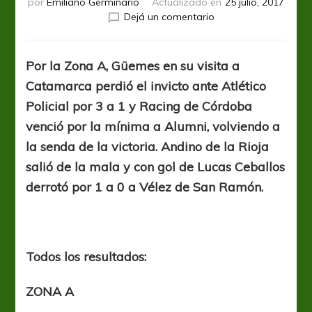
por
Emiliano Germinario
Actualizado en
25 julio, 2017
en
Dejá un comentario
Región
Centro:
Güemes
Por la Zona A, Güemes en su visita a
cayó
Catamarca perdió el invicto ante Atlético
en
Catamarca
Policial por 3 a 1 y Racing de Córdoba
y
venció por la mínima a Alumni, volviendo a
Racing
la senda de la victoria. Andino de la Rioja
de
Córdoba
salió de la mala y con gol de Lucas Ceballos
consiguió
derrotó por 1 a 0 a Vélez de San Ramón.
una
ajustada
victoria
Todos los resultados:
ZONA A