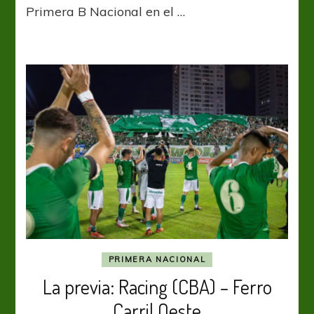
una
Primera B Nacional en el …
nueva
ilusión
PRIMERA NACIONAL
La previa: Racing (CBA) – Ferro
Carril Oeste