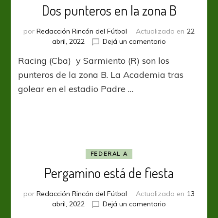
Dos punteros en la zona B
por
Redacción Rincón del Fútbol
Actualizado en
22
en
abril, 2022
Dejá un comentario
Dos
Racing (Cba) y Sarmiento (R) son los
punteros
en
punteros de la zona B. La Academia tras
la
golear en el estadio Padre …
zona
B
FEDERAL A
Pergamino está de fiesta
por
Redacción Rincón del Fútbol
Actualizado en
13
en
abril, 2022
Dejá un comentario
Pergamino