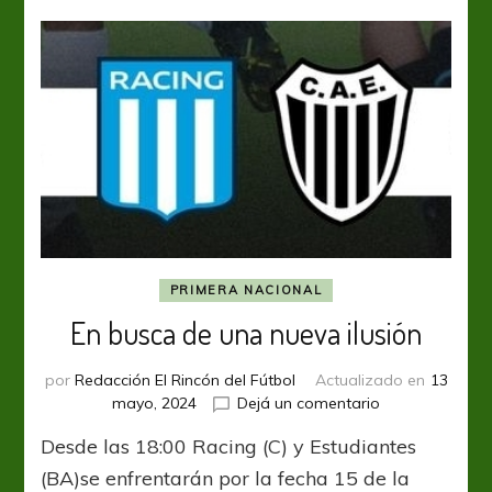
la
apertura
de
la
fecha
18
PRIMERA NACIONAL
En busca de una nueva ilusión
por
Redacción El Rincón del Fútbol
Actualizado en
13
en
mayo, 2024
Dejá un comentario
En
Desde las 18:00 Racing (C) y Estudiantes
busca
de
(BA)se enfrentarán por la fecha 15 de la