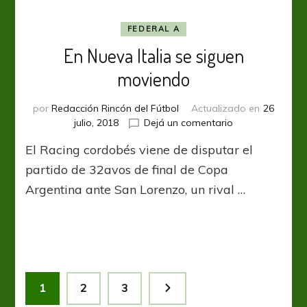
Integración”
FEDERAL A
En Nueva Italia se siguen
moviendo
por
Redacción Rincón del Fútbol
Actualizado en
26
en
julio, 2018
Dejá un comentario
En
El Racing cordobés viene de disputar el
Nueva
Italia
partido de 32avos de final de Copa
se
Argentina ante San Lorenzo, un rival …
siguen
moviendo
Paginación
Página
Página
Página
1
2
3
de