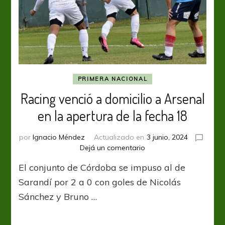
PRIMERA NACIONAL
Racing venció a domicilio a Arsenal
en la apertura de la fecha 18
por
Ignacio Méndez
Actualizado en
3 junio, 2024
en
Dejá un comentario
Racing
El conjunto de Córdoba se impuso al de
venció
a
Sarandí por 2 a 0 con goles de Nicolás
domicilio
Sánchez y Bruno …
a
Arsenal
en