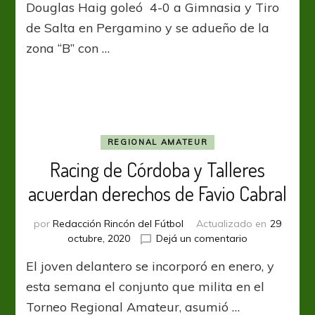
Douglas Haig goleó 4-0 a Gimnasia y Tiro
está
de
de Salta en Pergamino y se adueño de la
fiesta
zona “B” con …
REGIONAL AMATEUR
Racing de Córdoba y Talleres
acuerdan derechos de Favio Cabral
por
Redacción Rincón del Fútbol
Actualizado en
29
en
octubre, 2020
Dejá un comentario
Racing
El joven delantero se incorporó en enero, y
de
Córdoba
esta semana el conjunto que milita en el
y
Torneo Regional Amateur, asumió …
Talleres