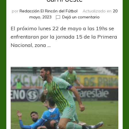
por
Redacción El Rincón del Fútbol
Actualizado en
20
en
mayo, 2023
Dejá un comentario
La
El próximo lunes 22 de mayo a las 19hs se
previa:
Racing
enfrentaran por la jornada 15 de la Primera
(CBA)
Nacional, zona …
–
Ferro
Carril
Oeste