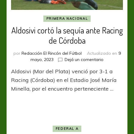
PRIMERA NACIONAL
Aldosivi cortó la sequía ante Racing
de Córdoba
por
Redacción El Rincón del Fútbol
Actualizado en
9
en
mayo, 2023
Dejá un comentario
Aldosivi
Aldosivi (Mar del Plata) venció por 3-1 a
cortó
la
Racing (Córdoba) en el Estadio José María
sequía
Minella, por el encuentro perteneciente …
ante
Racing
de
Córdoba
FEDERAL A