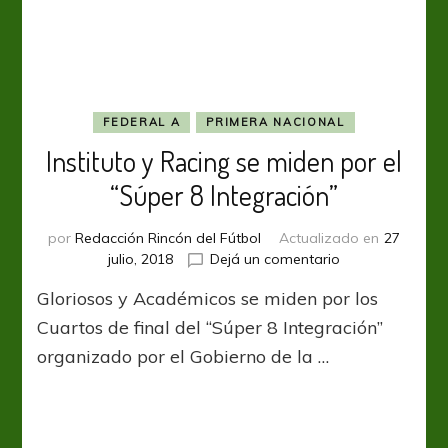
acuerdan
derechos
de
Favio
Cabral
FEDERAL A
PRIMERA NACIONAL
Instituto y Racing se miden por el
“Súper 8 Integración”
por
Redacción Rincón del Fútbol
Actualizado en
27
en
julio, 2018
Dejá un comentario
Instituto
Gloriosos y Académicos se miden por los
y
Racing
Cuartos de final del “Súper 8 Integración”
se
organizado por el Gobierno de la …
miden
por
el
“Súper
8